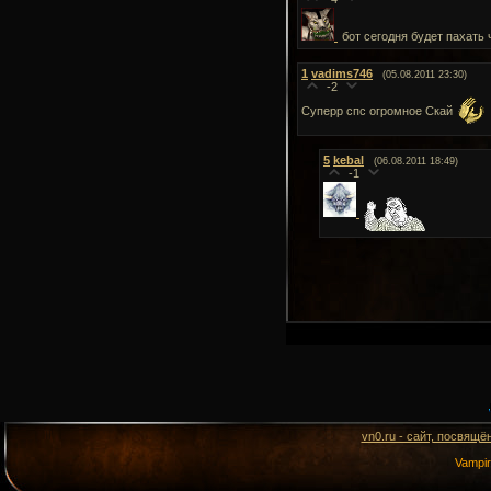
бот сегодня будет пахать 
1
vadims746
(05.08.2011 23:30)
-2
Суперр спс огромное Скай
5
kebal
(06.08.2011 18:49)
-1
vn0.ru - сайт, посвящё
Vampi