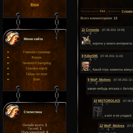
Вход
934
Просмотров
:
|
Добавил
:
Сутенёр
Всего комментариев
:
13
11
Сутенёр
(07.08.2011 16:59)
-2
Меню сайта
короче у моего интернета 
Главная страница
8
Killer595
(07.08.2011 11:43)
Форум
-5
Ченжлог/Changelog
Скачать карту
Какой птрс коменты мину
Гайды по игре
Блог
9
WoP_Moltres
(07.08.2011 12:
-2
какая-нибудь впгшка с батх
10
MOTOROLKO
(07.08.
-1
Статистика
а вот и не угадал)
Онлайн всего:
1
12
WoP_Moltres
(07.
Гостей:
1
-1
Пользователей:
0