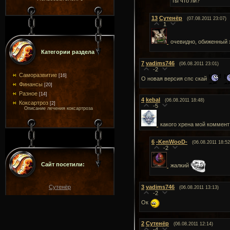
ты что ли?
13
Сутенёр
(07.08.2011 23:07)
1
очевидно, обиженный 
Категории раздела
7
vadims746
(06.08.2011 23:01)
-2
Саморазвитие
[16]
О новая версия спс скай
Финансы
[20]
Разное
[14]
4
kebal
(06.08.2011 18:48)
Коксартроз
[2]
-5
Описание лечения коксартроза
какого хрена мой коммент
6
-KenWooD-
(06.08.2011 18:52
-2
Сайт посетили:
жалкий
Сутенёр
3
vadims746
(06.08.2011 13:13)
-2
Ок
2
Сутенёр
(06.08.2011 12:14)
-4