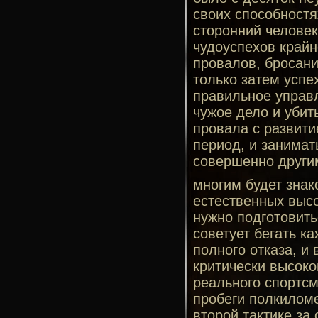
своих способностя
сторонний человек 
чудоуспехов крайн
провалов, бросани
только затем успе
правильное управл
чужое дело и убит
провала с развити
период, и занимат
совершенно други
многим будет знак
естественных высо
нужно подготовитьс
советует бегать ка
полного отказа, и
критически высоко
реального спортсм
пробеги полкиломе
второй тактике за