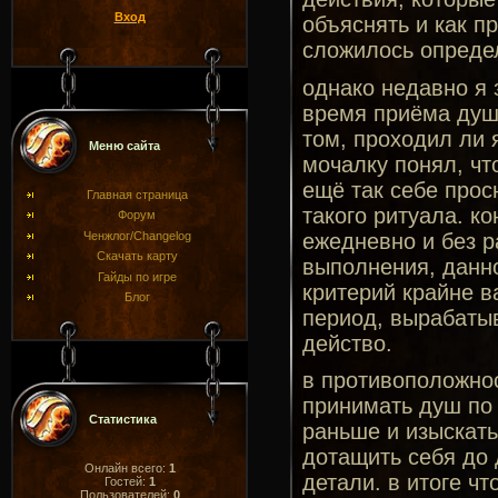
Вход
объяснять и как п
сложилось определ
однако недавно я 
время приёма душа
том, проходил ли я
Меню сайта
мочалку понял, чт
ещё так себе просн
Главная страница
такого ритуала. к
Форум
ежедневно и без р
Ченжлог/Changelog
Скачать карту
выполнения, данно
Гайды по игре
критерий крайне в
Блог
период, вырабатыв
действо.
в противоположнос
принимать душ по 
Статистика
раньше и изыскать
дотащить себя до 
Онлайн всего:
1
детали. в итоге ч
Гостей:
1
Пользователей:
0