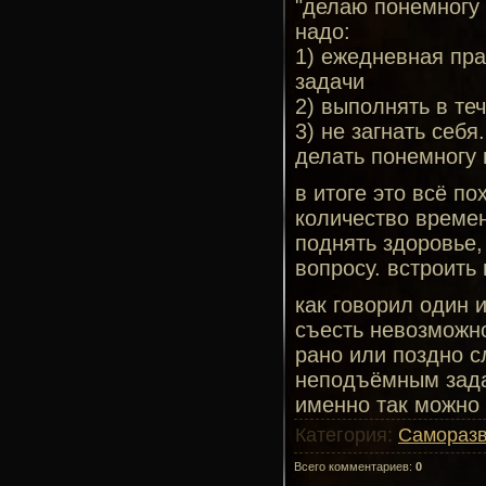
"делаю понемногу 
надо:
1) ежедневная пра
задачи
2) выполнять в те
3) не загнать себя
делать понемногу
в итоге это всё по
количество време
поднять здоровье
вопросу. встроить
как говорил один 
съесть невозможно
рано или поздно с
неподъёмным задач
именно так можно 
Категория
:
Саморазв
Всего комментариев
:
0