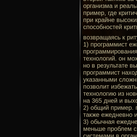
организма и реаль
пример, где крити
при крайне высоки
способностей кри
возвращаясь к рит
1) программист еж
программирования,
технологий. он мо
но в результате в
программист наход
указанными сложны
позволит избежат
технологию из нов
на 365 дней и вых
2) общий пример. 
также ежедневно и
3) обычная ежедне
меньше проблем с
системами в орга