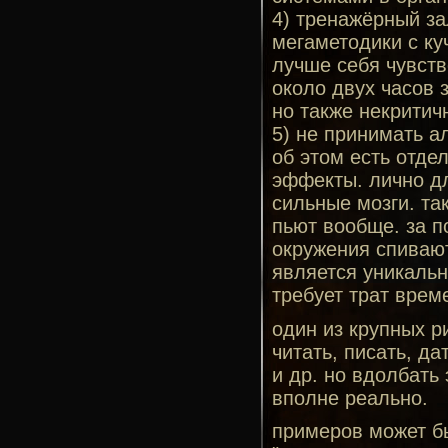
4) тренажёрный за
мегаметодики с ку
лучше себя чувств
около двух часов 
но также некритич
5) не принимать а
об этом есть отде
эффекты. лично д
сильные мозги. та
пьют вообще. за п
окружения спивают
является уникальн
требует трат врем
один из крупных р
читать, писать, д
и др. но вдолбать
вполне реально.
примеров может бы