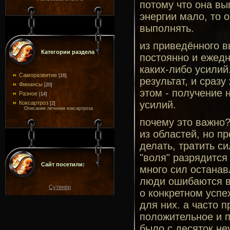
потому что она вы
энергии мало, то 
выполнять.
из приведённого в
Категории раздела
постоянно и ежедн
каких-либо усилий
Саморазвитие
[16]
результат, и сразу
Финансы
[20]
этом - получение 
Разное
[14]
усилий.
Коксартроз
[2]
Описание лечения коксартроза
почему это важно
из областей, но п
делать, тратить си
"воля" разрядится
Сайт посетили:
много сил остана
люди ошибаются в
Сутенёр
о конкретном успе
для них. а часто п
положительное и п
было с десяток не