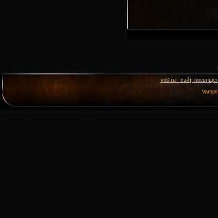
vn0.ru - сайт, посвящё
Vampi