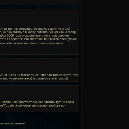
ип из группы подсадил на варик,в доту не играл
а, очень затянул в карту вампиризм крейзи, а фаир
бря 2009 года и скорее всего по этому раннии
то ты сделал! И кто знает как все могло обернуться
аю кебала тела на синем фоне смотрится
п, и никак не мог осознать что это только карта, так
 на вар устанавливать) а оказалось все проще)
н скрин и не работает ссылка "читать тут", и телка
от?", сайт этой карты примерно такой же по
ные пользователи.