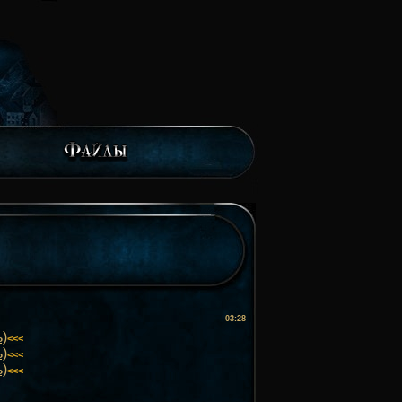
03:28
ь)
<<<
ь)
<<<
ь)
<<<