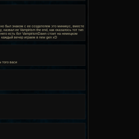
чно был знаком с ее создателем это миникус, вместе
назвал ее Vampirism the end, как оказалось тот тип
у него есть бот VampirismDawn стоит на немецком
рь каждый вечер играем в new gen xD
 того васи