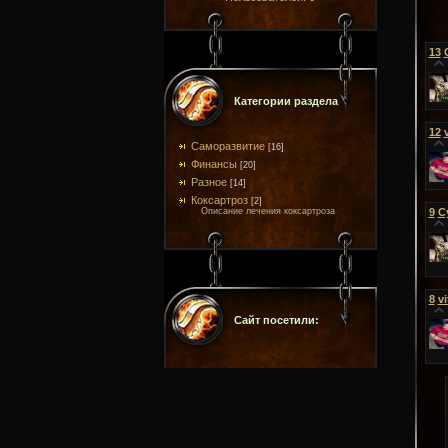
13
Категории раздела
12
Саморазвитие
[16]
Финансы
[20]
Разное
[14]
Коксартроз
[2]
Описание лечения коксартроза
9
С
8
vi
Сайт посетили: