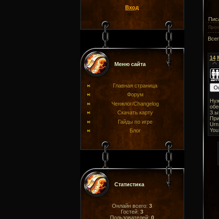
Вход
Писа
Про
Все
14
Меню сайта
Главная страница
Форум
Нуж
Ченжлог/Changelog
обе
З.ы
Скачать карту
При
Гайды по игре
Urn
You
Блог
Статистика
Онлайн всего:
3
Гостей:
3
Пользователей:
0