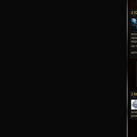
2
[
воо
нра
вер
не 
апп
1
k
мне
раз