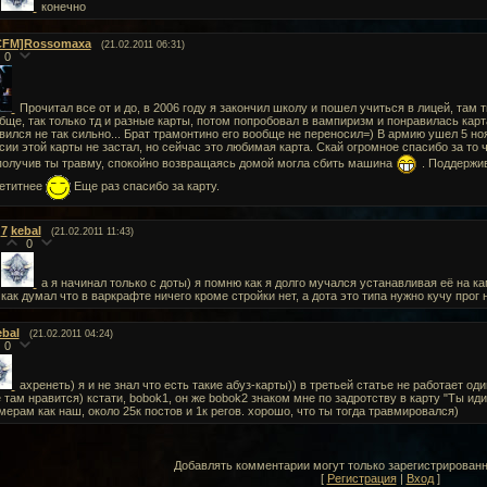
конечно
CFM]Rossomaxa
(21.02.2011 06:31)
0
Прочитал все от и до, в 2006 году я закончил школу и пошел учиться в лицей, там т
бще, так только тд и разные карты, потом попробовал в вампиризм и понравилась карт
вился не так сильно... Брат трамонтино его вообще не переносил=) В армию ушел 5 ноя
сии этой карты не застал, но сейчас это любимая карта. Скай огромное спасибо за то ч
получив ты травму, спокойно возвращаясь домой могла сбить машина
. Поддержив
етитнее
Еще раз спасибо за карту.
7
kebal
(21.02.2011 11:43)
0
а я начинал только с доты) я помню как я долго мучался устанавливая её на кам
как думал что в варкрафте ничего кроме стройки нет, а дота это типа нужно кучу прог
ebal
(21.02.2011 04:24)
0
ахренеть) я и не знал что есть такие абуз-карты)) в третьей статье не работает оди
 там нравится) кстати, bobok1, он же bobok2 знаком мне по задротству в карту "Ты иди
мерам как наш, около 25к постов и 1к регов. хорошо, что ты тогда травмировался)
Добавлять комментарии могут только зарегистрирован
[
Регистрация
|
Вход
]