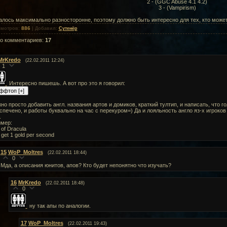
2 - (GGC Abuse 4.1 4.2)
3 -
(Vampirism)
лось максимально разносторонне, поэтому должно быть интересно для тех, кто может 
886
смотров
:
|
Добавил
:
Сутенёр
го комментариев
:
17
MrKredo
(22.02.2011 12:24)
1
Интересно пишешь. А вот про это я говорил:
но просто добавить англ. названия артов и домиков, краткий тултип, и написать, что го
спечено, и работы буквально на час с перекуром=) Да и лояльность англо яз-х игроко
.
мер:
 of Dracula
 get 1 gold per second
15
WoP_Moltres
(22.02.2011 18:44)
0
Мда, а описания юнитов, апов? Кто будет непонятно что изучать?
16
MrKredo
(22.02.2011 18:48)
0
ну так апы по аналогии.
17
WoP_Moltres
(22.02.2011 19:43)