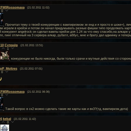
CFM]Rossomaxa
(21.02.2011 11:02)
0
Прочитал тему о твоей конкуренции с вампиризмом зе енд и я просто в шоке=), ли
им играли в крейзи и потом он начал придумывать разные фишки типо продолжать карту, 
й конкурент angelrock он сделал вампы крейзи для 1.24 за что ему спасибо,на алкаре 
те, пинг отличный на 3 сервера алкар, рубатл, аббус, мне и брату дал админку и тепе
10
Сутенёр
(21.02.2011 13:51)
1
конкуренции не было никогда, были только срачи и мутные действия со стороны
oP_Moltres
(21.02.2011 07:01)
0
CFM]Rossomaxa
(21.02.2011 06:36)
0
Такой вопрос в ск2 можно сделать такие же карты как и вк3?(тд, вампиризм,дота)
6
kebal
(21.02.2011 11:42)
0