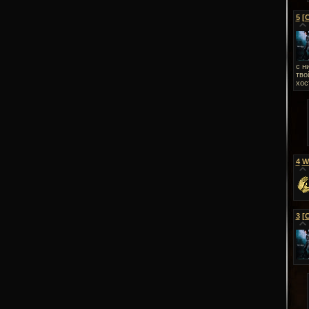
5
[
с н
тво
хос
4
W
3
[