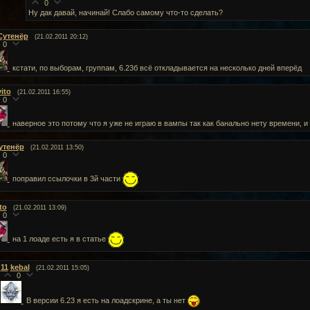
0
Ну дак давай, начинай! Слабо самому что-то сделать?
Сутенёр
(21.02.2011 20:12)
0
кстати, по выборам, группам, 6.23б всё откладывается на несколько дней вперёд
vito
(21.02.2011 16:55)
0
наверное это потому что я уже не играю в вампы так как банально нету времени, и
утенёр
(21.02.2011 13:50)
0
поправил ссылочки в 3й части
to
(21.02.2011 13:09)
0
на 1 лоаде есть я в статье
11
kebal
(21.02.2011 15:05)
0
В версии 6.23 я есть на лоадскрине, а ты нет