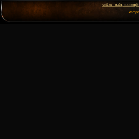
vn0.ru - сайт, посвящё
Vampi