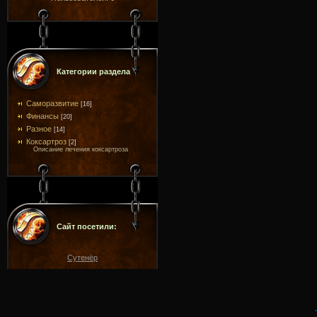
Категории раздела
Саморазвитие
[16]
Финансы
[20]
Разное
[14]
Коксартроз
[2]
Описание лечения коксартроза
Сайт посетили:
Сутенёр