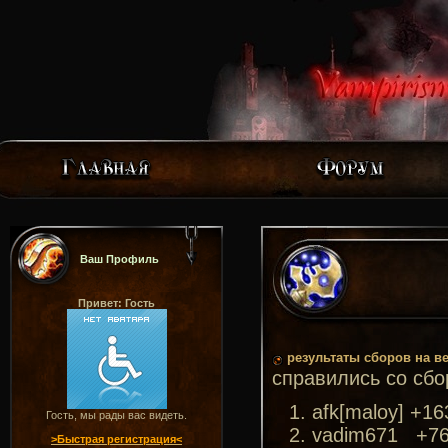
Ваш Профиль
Привет: Гость
результаты сборов на в
справились со сбо
afk[maloy] +16
Гость, мы рады вас видеть.
vadim671 +7
>Быстрая регистрация<