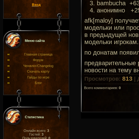
bambucha +6
Вход
анонимно +2
afk[maloy] получае
модельки или прос
в предыдущей ново
модельки игрокам.
Меню сайта
по донатам появи
Главная страница
Форум
предварительные р
Ченжлог/Changelog
новости на тему в
Скачать карту
Гайды по игре
813
Просмотров
:
|
Блог
Всего комментариев
:
0
Статистика
Онлайн всего:
3
Гостей:
3
Пользователей:
0