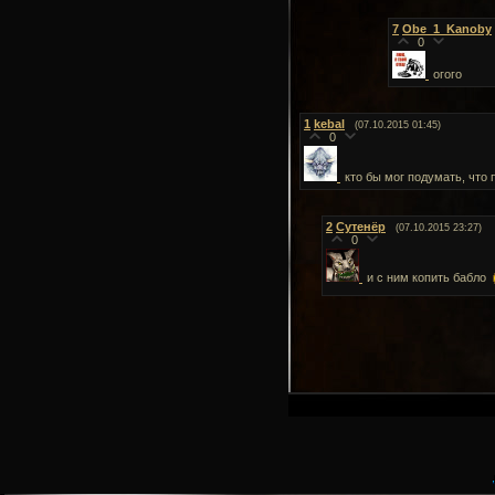
7
Obe_1_Kanoby
0
огого
1
kebal
(07.10.2015 01:45)
0
кто бы мог подумать, что 
2
Сутенёр
(07.10.2015 23:27)
0
и с ним копить бабло