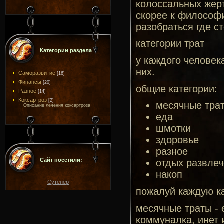
колоссальных жерт
скорее к философи
разобраться где ст
категории трат
Категории раздела
у каждого человек
них.
Саморазвитие
[16]
Финансы
[20]
общие категории:
Разное
[14]
Коксартроз
[2]
месячные тра
Описание лечения коксартроза
еда
шмотки
здоровье
разное
Сайт посетили:
отдых развле
накоп
Сутенёр
пожалуй каждую к
месячные траты -
коммуналка, инет 