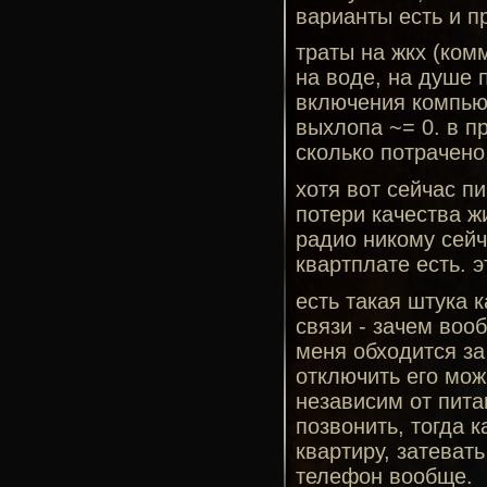
варианты есть и п
траты на жкх (ком
на воде, на душе 
включения компьют
выхлопа ~= 0. в п
сколько потрачено,
хотя вот сейчас п
потери качества жи
радио никому сейч
квартплате есть. 
есть такая штука 
связи - зачем воо
меня обходится за
отключить его мож
независим от питан
позвонить, тогда 
квартиру, затеват
телефон вообще.