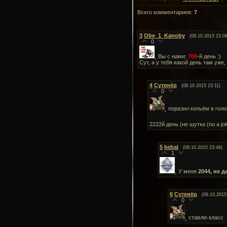
Всего комментариев
:
7
3
Obe_1_Kanoby
(08.10.2015 23:08
0
Вы с нами:
700
-й день :)
Сут, а у тебя какой день там уже,
4
Сутенёр
(08.10.2015 23:11)
0
поразил копьём в гол
2222й день (не шутка (no a jo
5
kebal
(08.10.2015 23:48)
1
У меня
2044, не д
6
Сутенёр
(09.10.2015
0
ставлю класс