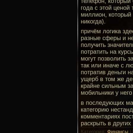
телефон, который 
года с этой ценой 
миллион, который 
никогда).
причём логика зде
разные сферы и не
получить значител
потратить на курс
могут позволить з
так или иначе с л
потратив деньги н
ущерб в том же де
крайне сильным за
мобильники у него
в последующих мат
категорию нестанда
комментариях пос
раскрыть в других
Категория
:
Финансы
|