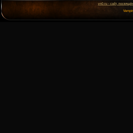
vn0.ru - сайт, посвящё
Vampi