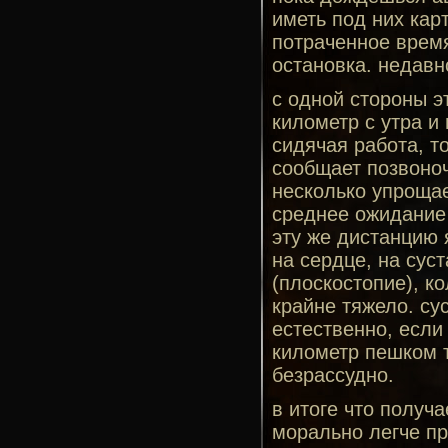
иметь под них кар
потраченное время
остановка. недавн
с одной стороны э
километр с утра и
сидячая работа, т
сообщает позвоноч
несколько упрощае
среднее ожидание 
эту же дистанцию 
на сердце, на сус
(плоскостопие), к
крайне тяжело. су
естественно, если
километр пешком т
безрассудно.
в итоге что получ
морально легче пр