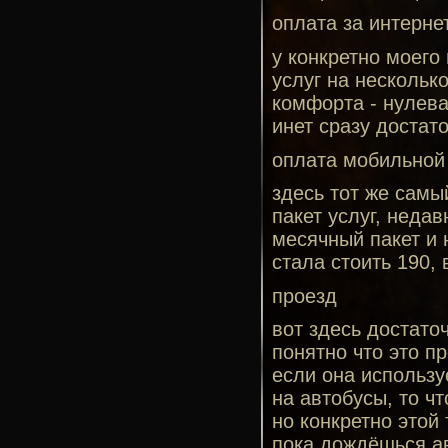
оплата за интерне
у конкретно моего
услуг на нескольк
комфорта - нулева
инет сразу достато
оплата мобильной
здесь тот же самы
пакет услуг, неда
месячный пакет и 
стала стоить 190, 
проезд
вот здесь достато
понятно что это п
если она использу
на автобусы, то ч
но конкретно этой
пока дождёшься ав