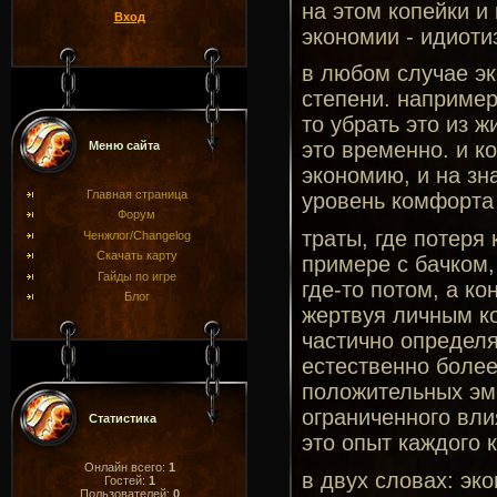
на этом копейки и
Вход
экономии - идиоти
в любом случае эк
степени. например
то убрать это из 
это временно. и к
Меню сайта
экономию, и на зн
Главная страница
уровень комфорта 
Форум
траты, где потеря
Ченжлог/Changelog
Скачать карту
примере с бачком,
Гайды по игре
где-то потом, а к
Блог
жертвуя личным ко
частично определя
естественно более
положительных эмо
ограниченного вли
Статистика
это опыт каждого 
Онлайн всего:
1
в двух словах: эк
Гостей:
1
Пользователей:
0