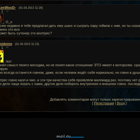
KenWooD-
(01.04.2013 11:29)
1
О_о
сем недавно я тебе предлагал дать ему шанс и сыграть пару геймов с ним, но ты сказа
анно это все
ожет быть сутенер это молтрес?
esidente
(01.04.2013 11:15)
1
лол
онял смысл твоего меседжа, но не понял какое отношение ЭТО имеет к моторолке. сра
ирую
но всегда останется говном, даже, если человек ведёт себя нормально, но говно в душе
трес говно калл и чмо. и эти три качества себя проявляли миллиард раз. поэтому нет 
о дело чаще играть с нами, другое дело побороть внутреннее и внешнее говно. послед
Добавлять комментарии могут только зарегистрирован
[
Регистрация
|
Вход
]