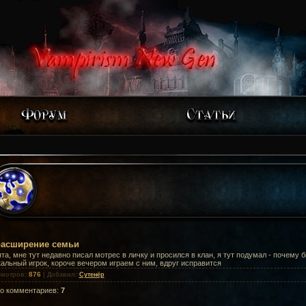
расширение семьи
та, мне тут недавно писал мотрес в личку и просился в клан, я тут подумал - почему бы
альный игрок, короче вечером играем с ним, вдруг исправится
876
смотров
:
|
Добавил
:
Сутенёр
го комментариев
:
7