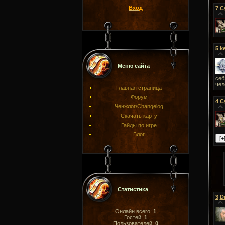
Вход
7
С
5
k
Меню сайта
себ
чел
Главная страница
Форум
4
С
Ченжлог/Changelog
Скачать карту
Гайды по игре
Блог
Статистика
3
D
Онлайн всего:
1
Гостей:
1
Пользователей:
0