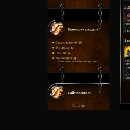
2
-
сов
стр
Категории раздела
а м
1
r
Саморазвитие
[16]
Финансы
[20]
Разное
[14]
Коксартроз
[2]
я п
Описание лечения коксартроза
цит
гов
(с)
мол
одн
Сайт посетили:
Сутенёр