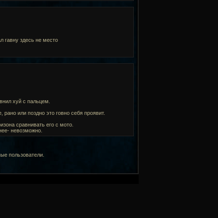
л гавну здесь не место
внил хуй с пальцем.
, рано или поздно это говно себя проявит.
ризона сравнивать его с мото.
нее- невозможно.
ные пользователи.