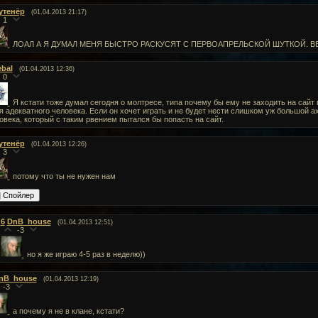
утенёр
(01.04.2013 21:17)
1
ЛОАЛ А Я ДУМАЛ МЕНЯ БЫСТРО РАСКУСЯТ С ПЕРВОАПРЕЛЬСКОЙ ШУТКОЙ. В
ebal
(01.04.2013 12:36)
0
Я кстати тоже думал сегодня о молтресе, типа почему бы ему не заходить на сайт п
я адекватного человека. Если он хочет играть и не будет нести слишком уж большой ахи
овека, который с таким рвением пытался бы попасть на сайт.
утенёр
(01.04.2013 12:26)
3
потому что ты не нужен нам
6
DnB_house
(01.04.2013 12:51)
-3
но я же играю 4-5 раз в неделю))
nB_house
(01.04.2013 12:19)
-3
а почему я не в клане, кстати?