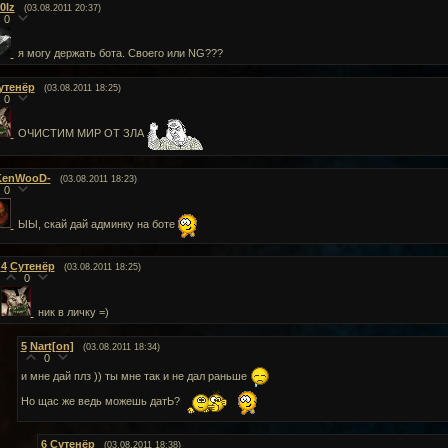
0lz
(03.08.2011 20:37)
0
я могу держать бота. Своего или NG???
утенёр
(03.08.2011 18:25)
0
ОЧИСТИМ МИР ОТ ЗЛА
KenWooD-
(03.08.2011 18:23)
0
ЫЫ, скай дай админку на боте
4
Сутенёр
(03.08.2011 18:25)
0
ник в личку =)
5
Nart[on]
(03.08.2011 18:34)
0
и мне дай плз )) ты мне так и не дал раньше
Но щас же ведь можешь датЬ?
6
Сутенёр
(03.08.2011 18:38)