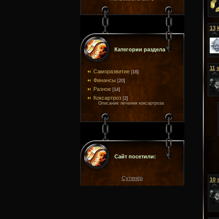
13
Категории раздела
11
s
Саморазвитие
[16]
Финансы
[20]
Разное
[14]
Коксартроз
[2]
Описание лечения коксартроза
Сайт посетили:
Сутенёр
10