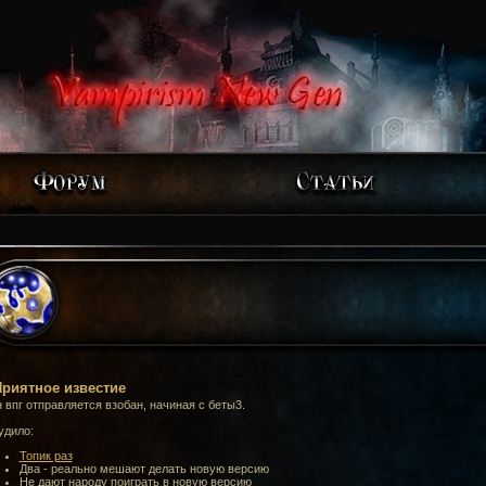
риятное известие
 впг отправляется взобан, начиная с беты3.
удило:
Топик раз
Два - реально мешают делать новую версию
Не дают народу поиграть в новую версию