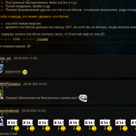
Постоянные беспричинные баны (за мх и т.д.)
Тупой неадекват, фейки и др.
Полное блокирование других хостов и хостботов. тотальная монополия, ради которо
ьба к народу, кто может держать хостботов:
хостите новую версию
держите хостботов дольше (не прошу 24/7, но хотя бы на вечера, когда игроков ма
подержу своего хостбота сколько смогу =) Очистим мир от зла xD.
1288
смотров
:
|
Добавил
:
Сутенёр
го комментариев
:
17
one_on
(04.08.2011 17:42)
0
ЕЕЕ!!!!!!!!!!
[WoP]Zapdos
(04.08.2011 14:47)
0
Уррааа! Школьники на бессрочных каникулах!
nunchaknub
(04.08.2011 14:10)
0
мотно Скай