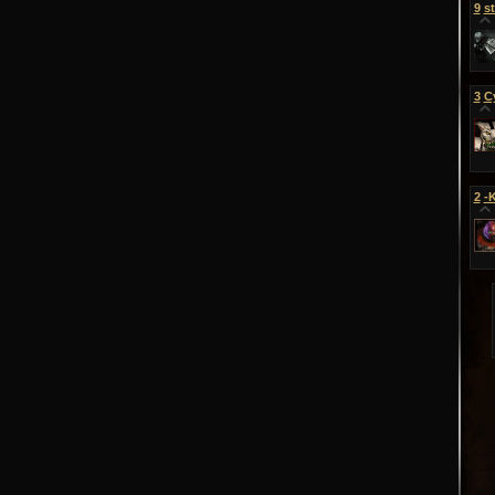
9
st
3
С
2
-