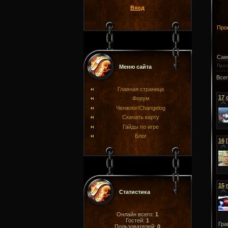
Вход
Прос
Сам 
Про
Меню сайта
Все
Главная страница
17
Форум
Ченжлог/Changelog
Скачать карту
Гайды по игре
Блог
16
15
Статистика
Онлайн всего:
1
Гостей:
1
Гра
Пользователей:
0