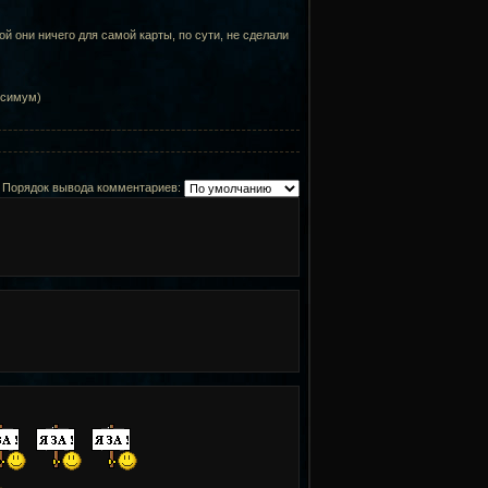
й они ничего для самой карты, по сути, не сделали
ксимум)
Порядок вывода комментариев: