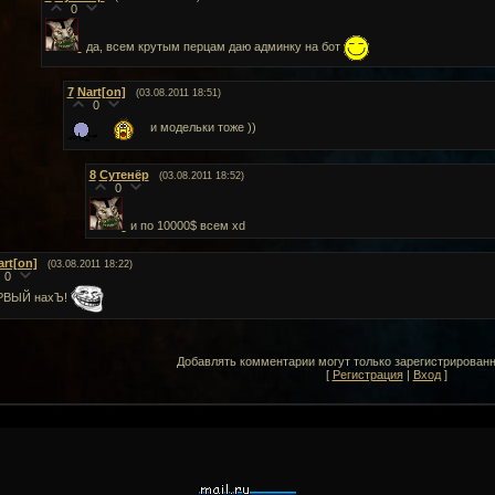
0
да, всем крутым перцам даю админку на бот
7
Nart[on]
(03.08.2011 18:51)
0
и модельки тоже ))
8
Сутенёр
(03.08.2011 18:52)
0
и по 10000$ всем xd
art[on]
(03.08.2011 18:22)
0
РВЫЙ нахЪ!
Добавлять комментарии могут только зарегистрирован
[
Регистрация
|
Вход
]