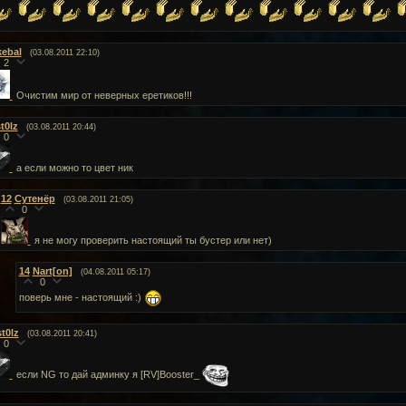
kebal
(03.08.2011 22:10)
2
Очистим мир от неверных еретиков!!!
t0lz
(03.08.2011 20:44)
0
а если можно то цвет ник
12
Сутенёр
(03.08.2011 21:05)
0
я не могу проверить настоящий ты бустер или нет)
14
Nart[on]
(04.08.2011 05:17)
0
поверь мне - настоящий :)
st0lz
(03.08.2011 20:41)
0
если NG то дай админку я [RV]Booster_