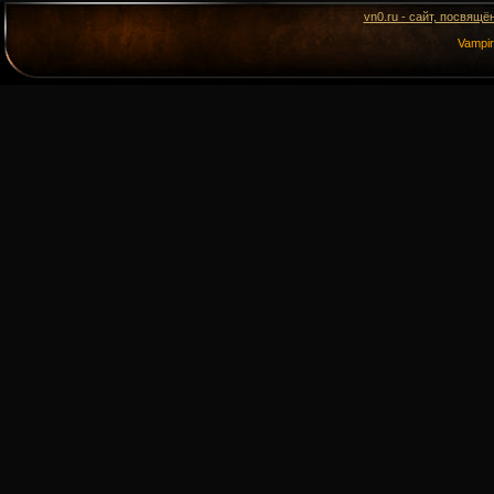
vn0.ru - сайт, посвящё
Vampi