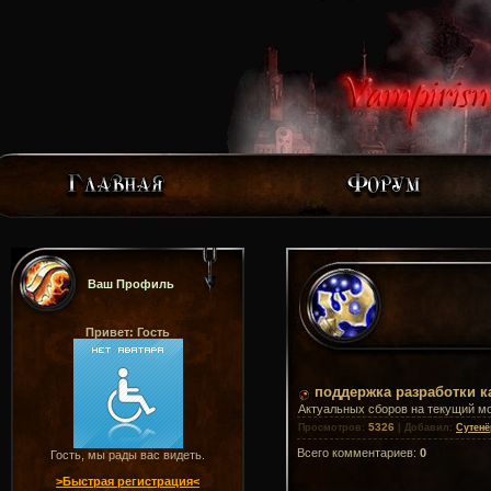
Ваш Профиль
Привет: Гость
поддержка разработки к
Актуальных сборов на текущий м
5326
Просмотров
:
|
Добавил
:
Сутенё
Всего комментариев
:
0
Гость, мы рады вас видеть.
>Быстрая регистрация<