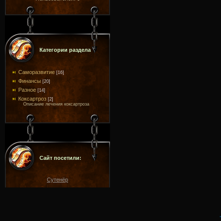
Категории раздела
Саморазвитие
[16]
Финансы
[20]
Разное
[14]
Коксартроз
[2]
Описание лечения коксартроза
Сайт посетили:
Сутенёр