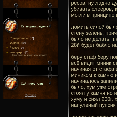
ресов. ну ладно д
убивать слееров, 
могли в принципе 
ломить силой было
Категории раздела
стену зелень, при
было не делать, т.
Саморазвитие
[16]
Финансы
[20]
28й будет бабло н
Разное
[14]
Коксартроз
[2]
Описание лечения коксартроза
беру стаф беру по
всё видит миник с
начиная от стафа 
миником к камню и
начиналось запили
Сайт посетили:
было, хум уже отр
стоял у камня но 
Сутенёр
хуму и снял 200г.
напуленый пупсик 