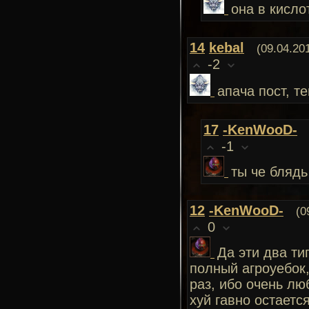
она в кисло
14
kebal
(09.04.20
-2
апача пост, т
17
-KenWooD-
-1
ты че бляд
12
-KenWooD-
(0
0
Да эти два ти
полный агроуебок,
раз, ибо очень лю
хуй гавно остаетс