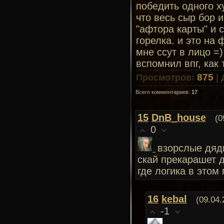
победить одного х
что весь сыр бор и
"афтора карты" и 
горелка. и это на 
мне ссут в лицо =
вспомнил впг, как
875
Просмотров
:
|
Всего комментариев
:
17
15
DnB_house
(0
0
взорслые дяди
скай прекарашет д
где логика в этом
16
kebal
(09.04.
-1