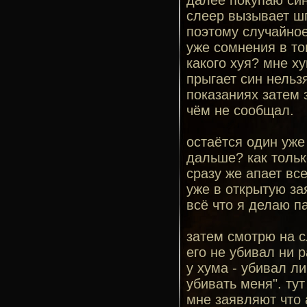
далее покупаю син
слеер вызывает шп
поэтому случайное
уже сомнения в то
какого хуя? мне ху
прыгает син нельзя
показаниях затем 
чём не сообщал.
остаётся один уже 
дальше? как тольк
сразу же апает вс
уже в открытую зая
всё что я делаю п
затем смотрю на с
его не убивал ни р
у хума - убивал л
убивать меня". тут
мне заявляют что 