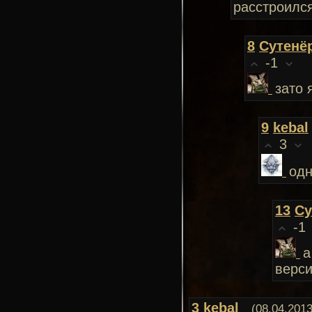
расстроился
8
Сутенё
-1
зато 
9
kebal
3
одн
13
Су
-1
а
верс
3
kebal
(08.04.2013