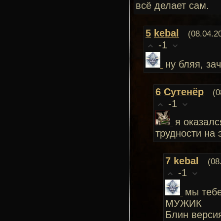
всё делает сам.
5
kebal
(08.04.2
-1
ну бляя, за
6
Сутенёр
(0
-1
я оказал
трудности на 
7
kebal
(08
-1
мы тебе
МУЖИК
Блин версия