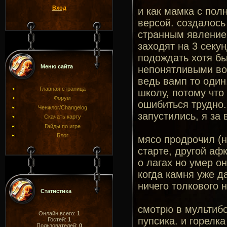
Вход
и как мамка с пол
версой. создалось 
странным явлением
заходят на 3 секу
подождать хотя бы 
Меню сайта
непонятливыми воз
ведь вамп то один
Главная страница
школу, потому что
Форум
ошибиться трудно. 
Ченжлог/Changelog
запустились, я за 
Скачать карту
Гайды по игре
Блог
мясо продрочил (н
старте, другой аф
о лагах но умер о
когда камня уже д
ничего толкового 
Статистика
смотрю в мультиб
Онлайн всего:
1
пупсика. и горелка
Гостей:
1
Пользователей:
0