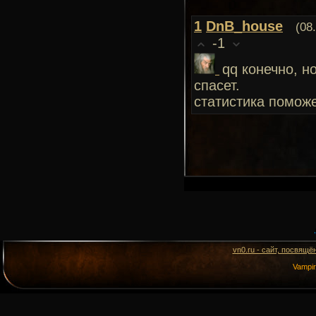
1
DnB_house
(08
-1
qq конечно, н
спасет.
статистика поможе
vn0.ru - сайт, посвящё
Vampi