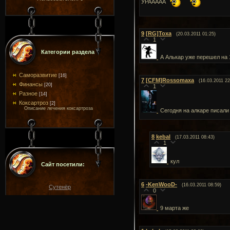
УРААААА
9
[RG]Toxa
(20.03.2011 01:25)
1
Категории раздела
А Алькар уже перешел на 
Саморазвитие
[16]
7
[CFM]Rossomaxa
(16.03.2011 22
Финансы
[20]
1
Разное
[14]
Коксартроз
[2]
Описание лечения коксартроза
Сегодня на алкаре писали
8
kebal
(17.03.2011 08:43)
1
кул
Сайт посетили:
6
-KenWooD-
(16.03.2011 08:59)
Сутенёр
0
9 марта же