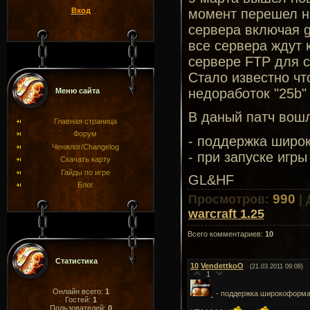
Вход
момент перешел на
сервера включая g
все сервера ждут 
сервере FTP для с
Стало известно чт
недоработок "25b"
Меню сайта
В даный патч вош
Главная страница
Форум
- поддержка широ
Ченжлог/Changelog
- при запуске игр
Скачать карту
Гайды по игре
GL&HF
Блог
990
Просмотров
:
|
warcraft 1.25
Всего комментариев
:
10
Статистика
10
VendettkoO
(21.03.2011 09:08)
1
Онлайн всего:
1
- поддержка широкоформ
Гостей:
1
Пользователей:
0