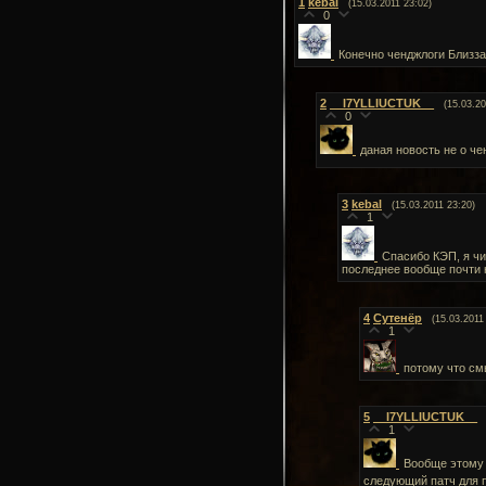
1
kebal
(15.03.2011 23:02)
0
Конечно ченджлоги Близза
2
__I7YLLIUCTUK__
(15.03.20
0
даная новость не о че
3
kebal
(15.03.2011 23:20)
1
Спасибо КЭП, я чи
последнее вообще почти 
4
Сутенёр
(15.03.2011
1
потому что смы
5
__I7YLLIUCTUK__
1
Вообще этому п
следующий патч для 