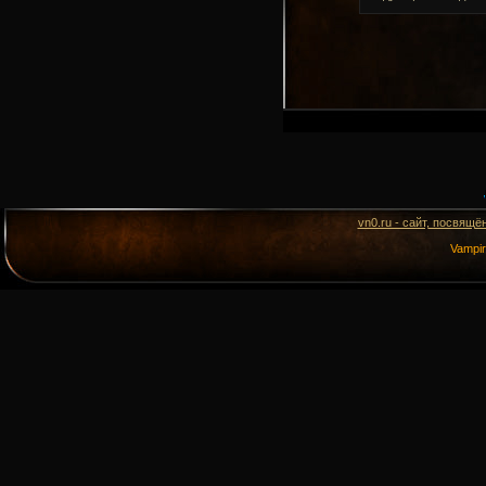
vn0.ru - сайт, посвящё
Vampi