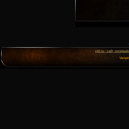
vn0.ru - сайт, посвящё
Vampi