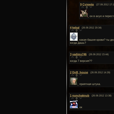
9
Сутенёр
(27.09.2012 17:1
0
он в ахуе и перес
4
kebal
(26.09.2012 20:34)
0
какая башня крови? ты де
когда дашь?
3
vadims746
(26.09.2012 15:44)
0
когда 7 версия??
2
DnB_house
(26.09.2012 14:29)
0
приятная штука.
1
nunchaknub
(26.09.2012 13:38)
0
ок