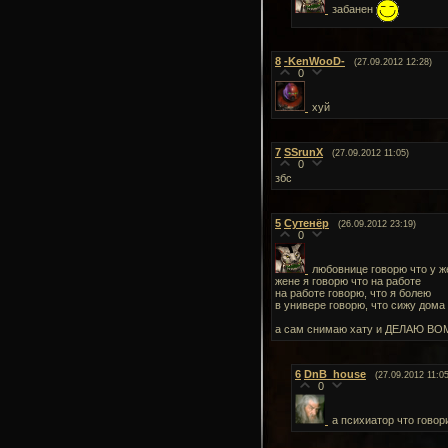
забанен
8
-KenWooD-
(27.09.2012 12:28)
0
хуй
7
SSrunX
(27.09.2012 11:05)
0
збс
5
Сутенёр
(26.09.2012 23:19)
0
любовнице говорю что у 
жене я говорю что на работе
на работе говорю, что я болею
в универе говорю, что сижу дома
а сам снимаю хату и ДЕЛАЮ В
6
DnB_house
(27.09.2012 11:05
0
а психиатор что говор