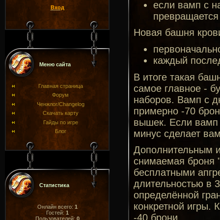
если вамп с 
Вход
превращается 
Новая башня кров
первоначально
каждый после
Меню сайта
В итоге такая баш
самое главное - б
Главная страница
Форум
наборов. Вамп с д
Ченжлог/Changelog
примерно -70 брон
Скачать карту
вышек. Если вамп 
Гайды по игре
минус сделает вам
Блог
Дополнительным и
снимаемая броня "
бесплатными апгр
длительностью в 30
Статистика
определённой гран
конкретной игры. 
Онлайн всего:
1
Гостей:
1
-40 брони.
Пользователей:
0