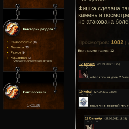
Фишка сделана так
камень и посмотре
не атакована боле
Категории раздела
1082
Просмотров
:
|
Саморазвитие
[16]
Финансы
[20]
Всего комментариев
:
12
Разное
[14]
Коксартроз
[2]
Описание лечения коксартроза
12
Torvald
(28.09.2012 13:25)
0
кебал ключ от доты 2 был
10
kebal
Сайт посетили:
(27.09.2012 18:30)
0
Сутенёр
тварь читы вырезай, что у
11
Сутенёр
(27.09.2012 18:38)
0