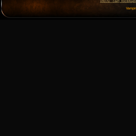
vn0.ru - сайт, посвящё
Vampi