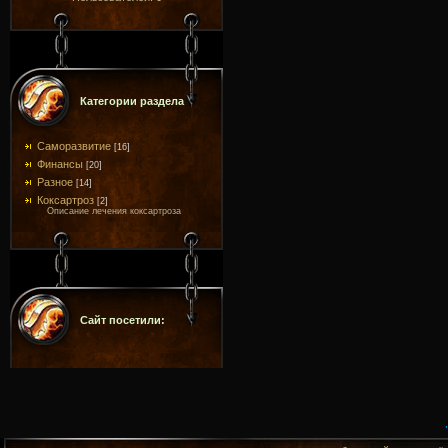
Категории раздела
Саморазвитие
[16]
Финансы
[20]
Разное
[14]
Коксартроз
[2]
Описание лечения коксартроза
Сайт посетили: