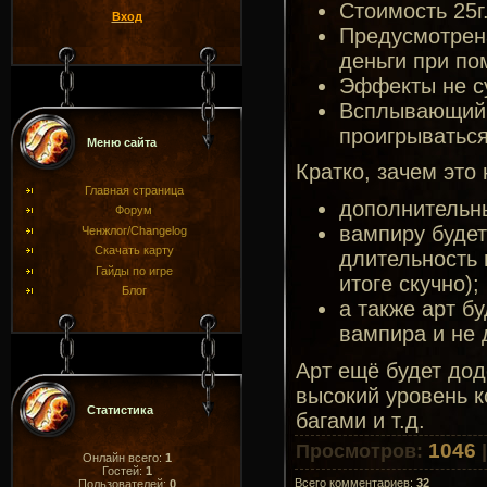
Стоимость 25г
Вход
Предусмотрен
деньги при п
Эффекты не су
Всплывающий т
проигрываться
Меню сайта
Кратко, зачем это 
Главная страница
дополнительны
Форум
вампиру будет
Ченжлог/Changelog
Скачать карту
длительность 
Гайды по игре
итоге скучно);
Блог
а также арт б
вампира и не 
Арт ещё будет до
высокий уровень к
Статистика
багами и т.д.
1046
Просмотров
:
Онлайн всего:
1
Гостей:
1
Всего комментариев
:
32
Пользователей:
0