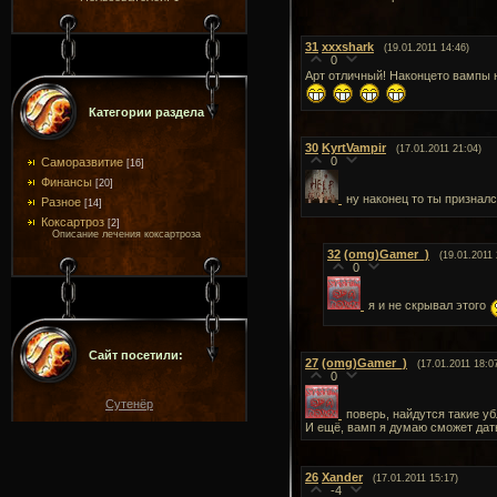
31
xxxshark
(19.01.2011 14:46)
0
Арт отличный! Наконцето вампы не
Категории раздела
30
KyrtVampir
(17.01.2011 21:04)
0
Саморазвитие
[16]
Финансы
[20]
ну наконец то ты признал
Разное
[14]
Коксартроз
[2]
Описание лечения коксартроза
32
(omg)Gamer_)
(19.01.2011 
0
я и не скрывал этого
Сайт посетили:
27
(omg)Gamer_)
(17.01.2011 18:0
0
Сутенёр
поверь, найдутся такие уб
И ещё, вамп я думаю сможет дать 
26
Xander
(17.01.2011 15:17)
-4