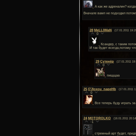
А как же адреналин? когд
Вначале вамп не подходил потому 
28
MeLL0MaN
(17.01.2011 19:2
0
Ксандер, с таким пото
И так будет всегда,потому чт
29
Сутенёр
(17.01.2011 19
0
пищщаа
25
I7JIoxou_napeHb
(17.01.2011 1
0
Все теперь буду играть з
24
MOTOROLKO
(16.01.2011 20:14
-1
стремный арт будет, прид