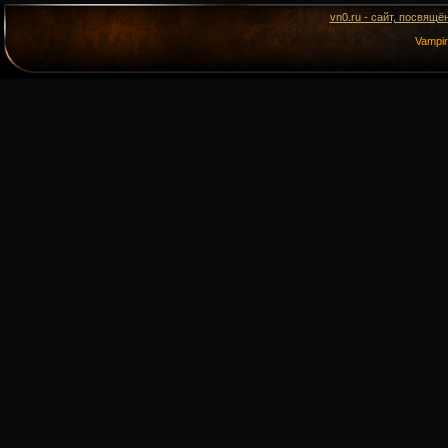
vn0.ru - сайт, посвящё
Vampi