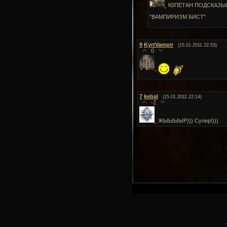
К0ПЕТАН ПОДСКАЗЫ
"ВАМПИРИЗМ БИСТ"
9
KyrtVampir
(15.01.2011 22:53)
0
7
kebal
(15.01.2011 22:14)
-2
ЖЫЫЫЫР))) Супер!)))