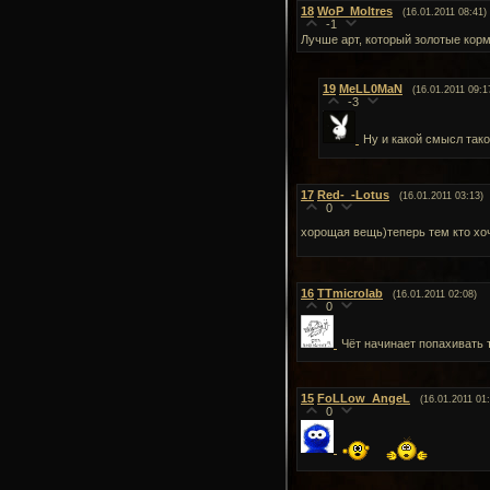
18
WoP_Moltres
(16.01.2011 08:41)
-1
Лучше арт, который золотые корм
19
MeLL0MaN
(16.01.2011 09:1
-3
Ну и какой смысл так
17
Red-_-Lotus
(16.01.2011 03:13)
0
хорощая вещь)теперь тем кто хо
16
TTmicrolab
(16.01.2011 02:08)
0
Чёт начинает попахивать
15
FoLLow_AngeL
(16.01.2011 01
0