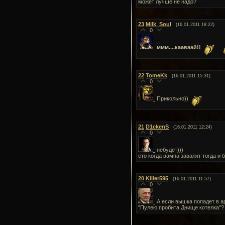
может лучше не надо?
23
Milk_Soul
(16.01.2011 18:22)
0
ммм....кааваай!!
22
TomeKk
(16.01.2011 15:31)
0
Прикольно))
21
D1ckenS
(16.01.2011 12:24)
0
небудет)))
ето когда вампа завалят тогда и 
20
Killer595
(16.01.2011 11:57)
0
А если вышка попадет в а
"Пулею пробита Днище котелка"?