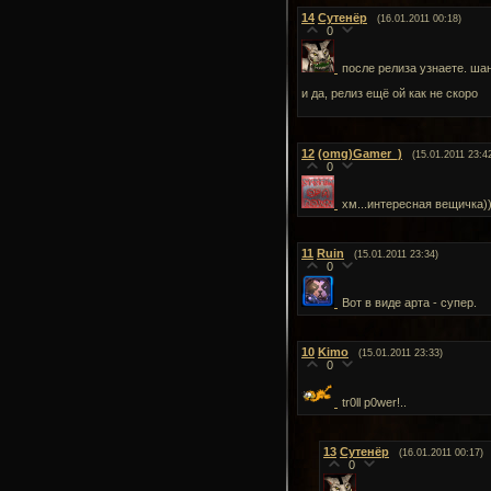
14
Сутенёр
(16.01.2011 00:18)
0
после релиза узнаете. шан
и да, релиз ещё ой как не скоро
12
(omg)Gamer_)
(15.01.2011 23:4
0
хм...интересная вещичка))
11
Ruin
(15.01.2011 23:34)
0
Вот в виде арта - супер.
10
Kimo
(15.01.2011 23:33)
0
tr0ll p0wer!..
13
Сутенёр
(16.01.2011 00:17)
0