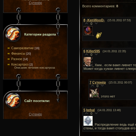
Сутенёр
Всего комментариев
:
8
8
-KenWooD-
(15.01.2011 07:53)
0
Категории раздела
Саморазвитие
[16]
6
Killer595
(14.01.2011 22:35)
Финансы
[20]
0
Разное
[14]
Коксартроз
[2]
Хмм.. если вамп ливнет т
Описание лечения коксартроза
Может когда хуман ливнет слеер
7
Сутенёр
(15.01.2011 00:07)
0
этого нет
Сайт посетили:
5
kebal
(14.01.2011 13:46)
0
Сутенёр
Распределение ведь ещё не
стены, и тогда вамп стопудов его