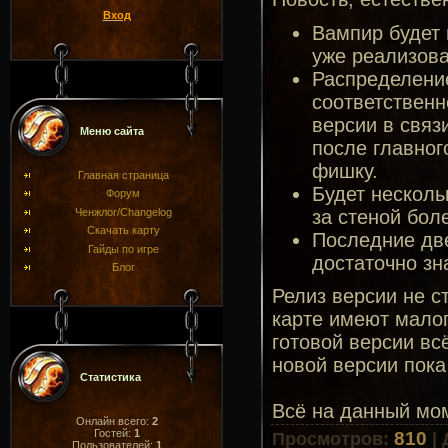
Вход
Вампир будет 
уже реализова
Распределение
соответственн
версии в связи
Меню сайта
после главног
фишку.
Главная страница
Будет несколь
Форум
за стеной бол
Ченжлог/Changelog
Скачать карту
Последние дв
Гайды по игре
достаточно зн
Блог
Релиз версии не с
карте имеют малоп
готовой версии всё
новой версии пока 
Статистика
Всё на данный мо
Онлайн всего:
2
Гостей:
1
810
Просмотров
:
|
Пользователей:
1