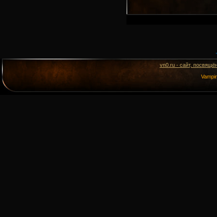
vn0.ru - сайт, посвящё
Vampi