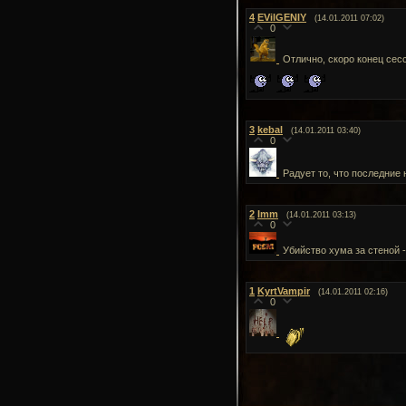
4
EVilGENIY
(14.01.2011 07:02)
0
Отлично, скоро конец сесс
3
kebal
(14.01.2011 03:40)
0
Радует то, что последние
2
Imm
(14.01.2011 03:13)
0
Убийство хума за стеной 
1
KyrtVampir
(14.01.2011 02:16)
0