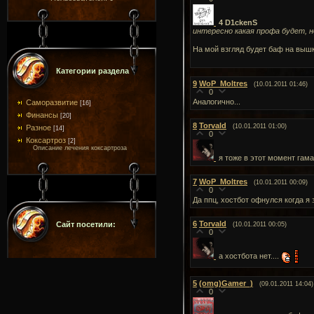
4 D1ckenS
интересно какая профа будет, н
На мой взгляд будет баф на вышки
Категории раздела
9
WoP_Moltres
(10.01.2011 01:46)
0
Аналогично...
Саморазвитие
[16]
Финансы
[20]
8
Torvald
(10.01.2011 01:00)
Разное
[14]
0
Коксартроз
[2]
Описание лечения коксартроза
я тоже в этот момент гама
7
WoP_Moltres
(10.01.2011 00:09)
0
Да ппц, хостбот офнулся когда я 
6
Torvald
Сайт посетили:
(10.01.2011 00:05)
0
а хостбота нет....
5
(omg)Gamer_)
(09.01.2011 14:04)
0