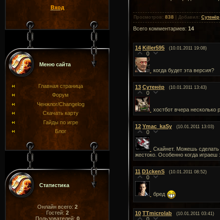
Вход
838
Просмотров
:
|
Добавил
:
Сутенёр
Всего комментариев
:
14
14
Killer595
(10.01.2011 19:08)
0
Меню сайта
когда будет эта версия?
Главная страница
13
Сутенёр
(10.01.2011 13:43)
0
Форум
Ченжлог/Changelog
хостбот вчера несколько р
Скачать карту
Гайды по игре
12
Ymac_kaSy
(10.01.2011 13:03)
Блог
0
Скайнет. Можешь сделать 
жестоко. Особенно когда играеш 
11
D1ckenS
(10.01.2011 08:52)
0
Статистика
бред
Онлайн всего:
2
Гостей:
2
10
TTmicrolab
(10.01.2011 03:41)
Пользователей:
0
0