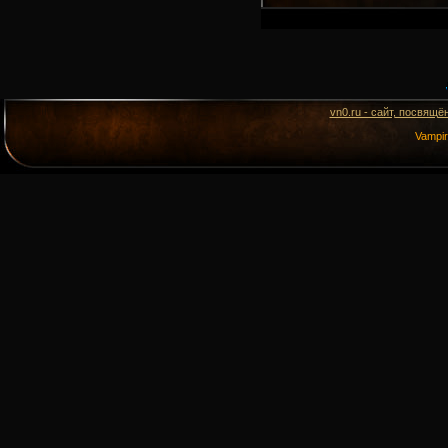
vn0.ru - сайт, посвящё
Vampi