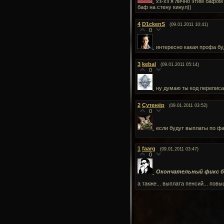
хз-хз я лично этим бафом
баф на стену кинул))
4
D1ckenS
(09.01.2011 10:41)
0
интересно какая профа буд
3
kebal
(09.01.2011 05:14)
0
ну думаю ты код переписа
2
Сутенёр
(09.01.2011 03:52)
0
если будут выплаты по фа
1
faarg
(09.01.2011 03:47)
0
Окончательный фикс б
а также... выплата пенсий... пов