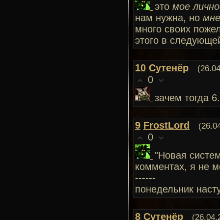
это
мое лично
нам нужна, но
мне
много своих пожел
этого в следующей
10
Сутенёр
(26.0
0
зачем тогда 6
9
FrostLord
(26.0
0
"Новая систе
комментах, я не м
------
понедельник насту
8
Сутенёр
(26.04.