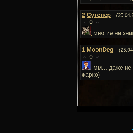
2
Сутенёр
(25.04.
0
многие не зна
1
MoonDeg
(25.04
0
мм... даже не
жарко)