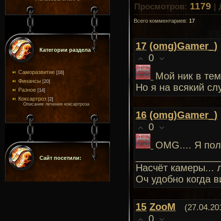
1179
Просмотров
:
|
Всего комментариев
:
17
17
(omg)Gamer_)
Категории раздела
0
Саморазвитие
[16]
Мой ник в те
Финансы
[20]
Но я на всякий с
Разное
[14]
Коксартроз
[2]
Описание лечения коксартроза
16
(omg)Gamer_)
0
OMG.... Я по
_______________
Сайт посетили:
Насчёт камеры... 
Оч удобно когда в
15
ZooM
(27.04.20
0