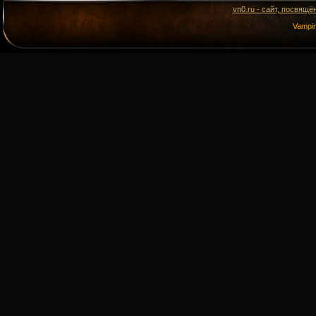
vn0.ru - сайт, посвящё
Vampi