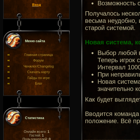
Возможность с
Вход
Получалось нескол
весьма неудобно, 
старой системой.
Новая система, ко
Меню сайта
Выбор любой в
Главная страница
Теперь игрок 
Форум
Интервал 1000
Ченжлог/Changelog
Скачать карту
При неправиль
Гайды по игре
Новая система
Блог
значительно к
Как будет выгляде
Вводится команда 
Статистика
положение. Всё пр
Онлайн всего:
1
Гостей:
1
Пользователей:
0