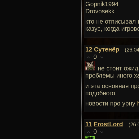
Gopnik1994
Drovosekk
кто не отписывал 
казус, когда игро
12
Сутенёр
(26.0
0
не стоит ожид
проблемы иного х
и эта основная пр
подобного.
новости про урну
11
FrostLord
(26.
0