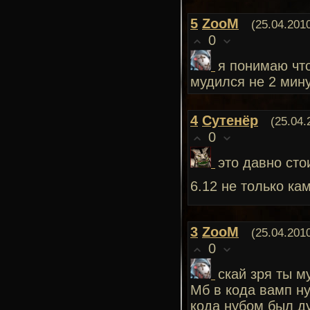
5
ZooM
(25.04.201
0
я понимаю что
мудился не 2 мин
4
Сутенёр
(25.04.
0
это давно сто
6.12 не только кам
3
ZooM
(25.04.201
0
скай зря ты м
Мб в кода вамп ну
кода нубом был д