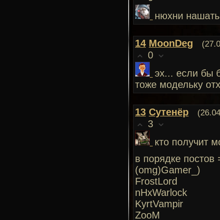
нюхни нашаты
14
MoonDeg
(27.
0
эх... если бы
тоже модельку отх
13
Сутенёр
(26.0
3
кто получит м
в порядке постов 
(omg)Gamer_)
FrostLord
nHxWarlock
KyrtVampir
ZooM