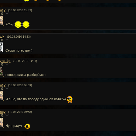
mey
(10.08.2010 15:43)
0
Ага=)
ack
(10.08.2010 14:33)
0
Скоро потестим:)
утенёр
(10.08.2010 14:17)
0
после релиза разберёмся
mey
(10.08.2010 06:59)
0
И еще, что по-поводу админов бота?=)
mey
(10.08.2010 06:58)
0
Ну я рад=)