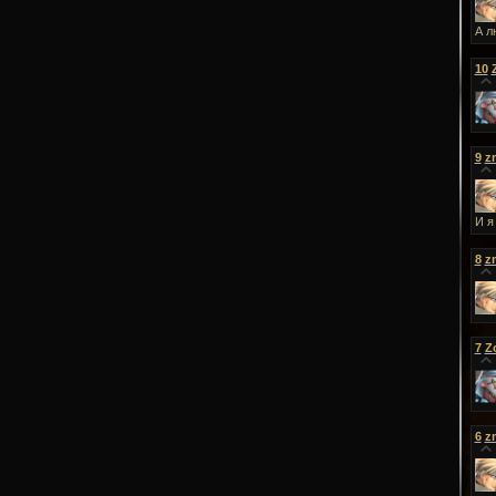
А л
10
9
z
И я
8
z
7
Z
6
z