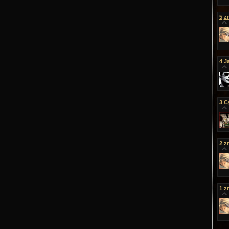
5
z
4
J
3
С
2
z
1
z