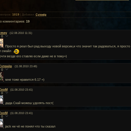
1019
смотров
:
|
Добавил
:
Сутенёр
го комментариев
:
19
zmey
(12.08.2010 11:31)
0
Просто я реал был рад выходу новой версии,и что значит так радоваться, я прост
т смайл
очти везде его ставлю если даже не в тему=)
Сутенёр
(11.08.2010 23:46)
0
мне тоже нравится 6.17 =)
ZooM
(11.08.2010 23:41)
0
дада Скай можеш удолять пост(
ZooM
(11.08.2010 23:41)
0
jack ни чё не понял что ты сказал