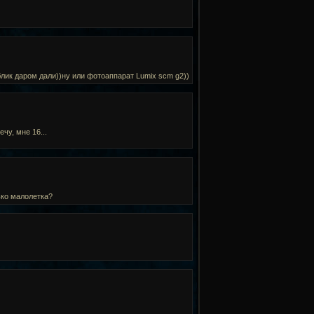
аблик даром дали))ну или фотоаппарат Lumix scm g2))
чу, мне 16...
ько малолетка?