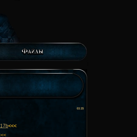
03:35
.17b
<<<
<<<