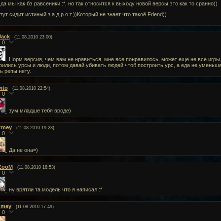
o да мы как бэ равсеники :*, но так относится к выходу новой версы это как то сранно))
тут сидит истиный з.а.д.р.о.т.))Который не знает что такоё Friend))
Jack
(11.08.2010 23:00)
0
Норм версия, чем вам не нравиться, мне все понравилось, может еще не все игры с
оились урсы и люди, потом давай убивать людей чтоб построить урс, а еда не умень
ь репы нету.
vito
(11.08.2010 22:54)
0
зум младше тебя вроде)
zmey
(11.08.2010 19:23)
0
Да не она=)
ZooM
(11.08.2010 18:53)
0
ну врятли та модель что я написал :*
zmey
(11.08.2010 17:49)
0