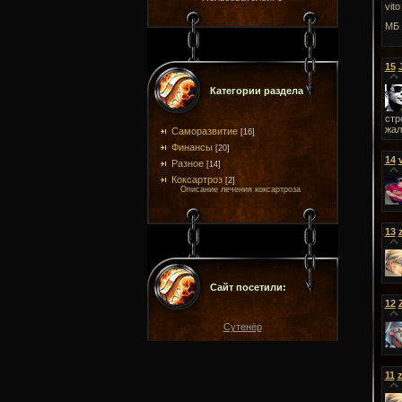
vit
МБ 
15
Категории раздела
стр
жал
Саморазвитие
[16]
Финансы
[20]
14
Разное
[14]
Коксартроз
[2]
Описание лечения коксартроза
13
Сайт посетили:
12
Сутенёр
11