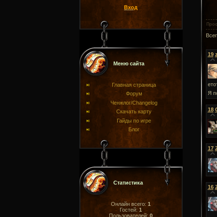
Вход
Про
Все
19
Меню сайта
ето
Главная страница
Я п
Форум
Ченжлог/Changelog
18
Скачать карту
Гайды по игре
Блог
17
Статистика
16
Онлайн всего:
1
Гостей:
1
Пользователей:
0