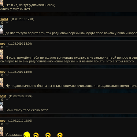
НУ я хз, че тут удивительного=)
юмикс у мну есть=)
ZooM
(11.08.2010 17:01)
0
да что то туго верится ты так рад новой версии как будто тебе баклаху пива и кор
mey
(11.08.2010 14:59)
0
И еще, помойму тебя не должно волновать сколько мне лет,но на твой вопрос я отве
 был просто очень рад появлению новой версии, и я немогу понять, что в этом такого.
mey
(11.08.2010 14:55)
0
Ну я однозначно не блин,а ты я так понимаю, считаешь, что радоваться может тол
ooM
(11.08.2010 12:09)
0
Блин zmey тебе скоко лет?
mey
(10.08.2010 18:06)
0
Урааааааа