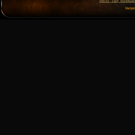
vn0.ru - сайт, посвящё
Vampi