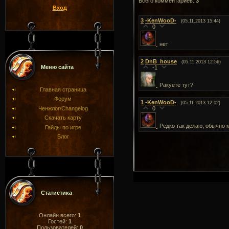
Всего комментариев
:
3
Вход
3
-KenWooD-
(05.11.2013 15:44)
0
нет
2
DnB_house
(05.11.2013 12:56)
Меню сайта
-1
Ракуете тут?
Главная страница
Форум
1
-KenWooD-
(05.11.2013 12:02)
Ченжлог/Changelog
0
Скачать карту
Редко так делаю, обычно 
Гайды по игре
Блог
Статистика
Онлайн всего:
1
Гостей:
1
Пользователей:
0