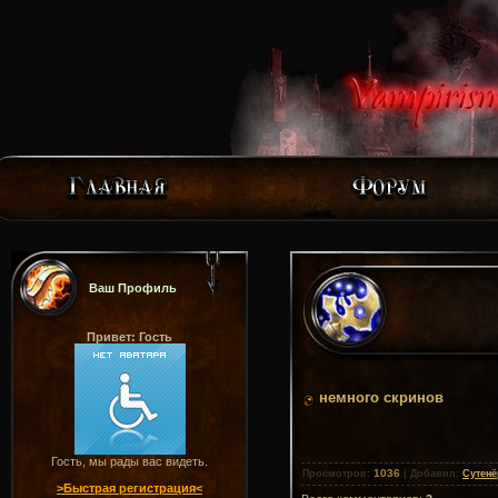
Ваш Профиль
Привет: Гость
немного скринов
Гость, мы рады вас видеть.
1036
Просмотров
:
|
Добавил
:
Сутенё
>Быстрая регистрация<