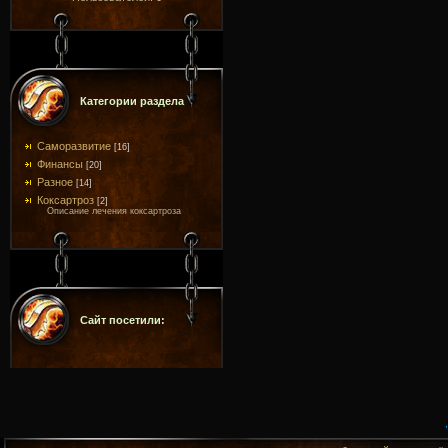
Категории раздела
Саморазвитие
[16]
Финансы
[20]
Разное
[14]
Коксартроз
[2]
Описание лечения коксартроза
Сайт посетили: