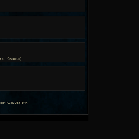
х... билетов)
ные пользователи.