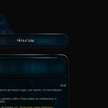
03:23
тся до нового года), сие значит, что постоянных
 уделять сайту. Пока планы не глобальные, а
айта.
до головы =)), "
Успешная сдача зачётов и