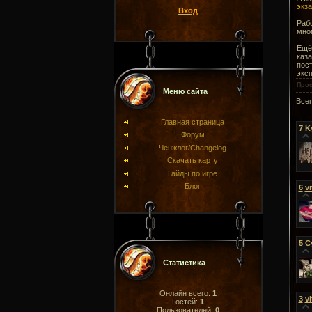
экз
Вход
Рабо
мног
Ещё 
каза
пост
эксп
Про
Меню сайта
Все
Главная страница
7
K
Форум
Ченжлог/Changelog
Скачать карту
Гайды по игре
Блог
6
vi
5
С
Статистика
Онлайн всего:
1
3
vi
Гостей:
1
Пользователей:
0