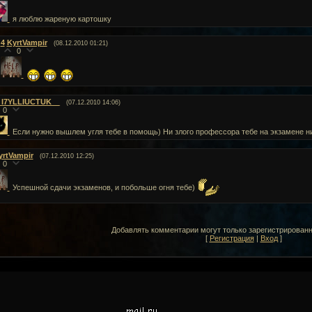
я люблю жареную картошку
4
KyrtVampir
(08.12.2010 01:21)
0
_I7YLLIUCTUK__
(07.12.2010 14:06)
0
Если нужно вышлем угля тебе в помощь) Ни злого профессора тебе на экзамене ни 
yrtVampir
(07.12.2010 12:25)
0
Успешной сдачи экзаменов, и побольше огня тебе)
Добавлять комментарии могут только зарегистрирован
[
Регистрация
|
Вход
]