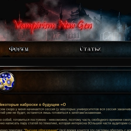
екоторые наброски о будущем =О
ем скоро у меня начинается сессия (у некоторых университетов вся сессия заканчивае
тий уже не будет, останется лишь готовиться к зачётам/экзаменам.
 собой, готовиться постоянно - невозможно, поэтому часть свободного времени смогу
но написать пару статей по тематике, которая интересна бОльшей части аудитории с
енно тематика: "
Высшее образование
" (всё время хочется эту системы обосрать с ног 