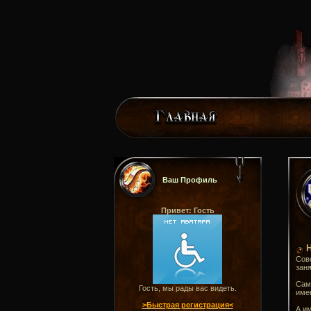
Ваш Профиль
Привет: Гость
Н
Совс
заня
Само
Гость, мы рады вас видеть.
имен
>Быстрая регистрация<
А им