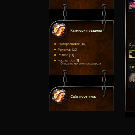
Категории раздела
Саморазвитие
2
_
[16]
Финансы
[20]
Разное
[14]
Коксартроз
[2]
Описание лечения коксартроза
1
K
Сайт посетили: