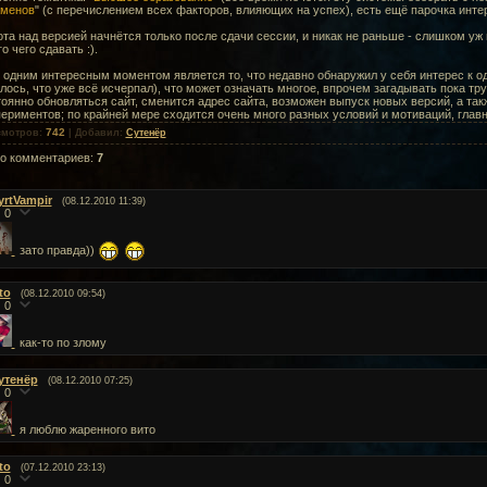
аменов
" (с перечислением всех факторов, влияющих на успех), есть ещё парочка интер
та над версией начнётся только после сдачи сессии, и никак не раньше - слишком уж
о чего сдавать :).
одним интересным моментом является то, что недавно обнаружил у себя интерес к одн
лось, что уже всё исчерпал), что может означать многое, впрочем загадывать пока тр
оянно обновляться сайт, сменится адрес сайта, возможен выпуск новых версий, а так
ериментов; по крайней мере сходится очень много разных условий и мотиваций, глав
742
смотров
:
|
Добавил
:
Сутенёр
го комментариев
:
7
yrtVampir
(08.12.2010 11:39)
0
зато правда))
to
(08.12.2010 09:54)
0
как-то по злому
утенёр
(08.12.2010 07:25)
0
я люблю жаренного вито
to
(07.12.2010 23:13)
0