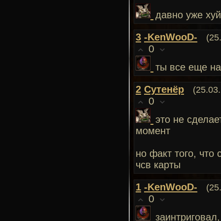
давно уже хуй
3
-KenWooD-
(25
0
ты все еще н
2
Сутенёр
(25.03
0
это не сделае
момент
но факт того, что
чсв карты
1
-KenWooD-
(25
0
заинтриговал,