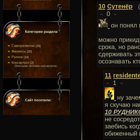
10
Сутенёр
0
он понял 
Категории раздела
можно прикид
срока, но ран
Саморазвитие
[16]
Финансы
[20]
сдерживать эт
Разное
[14]
осознавать кт
Коксартроз
[2]
Описание лечения коксартроза
11
resident
1
ну зачем
Сайт посетили:
я скучаю на
10 РУДНИК
не сосредот
заебись ког
обиженный г