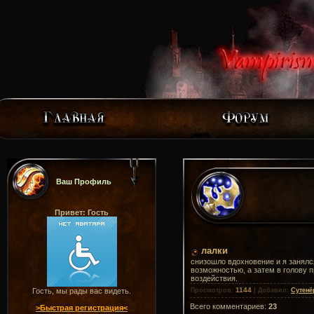
Ваш Профиль
Привет: Гость
лалки
снизошло вдохновение и я занялс
возможностью, а затем в голову п
воздействия.
1144
Гость, мы рады вас видеть.
Просмотров
:
|
Добавил
:
Сутенё
Всего комментариев
:
23
>Быстрая регистрация<