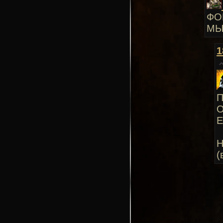
ФО
МЫ
1
П
О
Е
Н
(