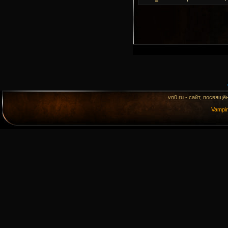
vn0.ru - сайт, посвящё
Vampi