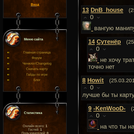
Вход
13
DnB_house
(2
0
вангую манип
Меню сайта
14
Сутенёр
(25
0
Главная страница
Форум
не хочу тра
Ченжлог/Changelog
точно нет
Скачать карту
Гайды по игре
8
Howit
(25.03.20
Блог
0
лучше бы ты карт
9
-KenWooD-
(
Статистика
0
на что ты н
Онлайн всего:
1
Гостей:
1
Пользователей:
0