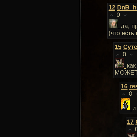
12
DnB_h
0
да, п
(что есть 
15
Сут
0
как
МОЖЕТ 
16
re
0
л
17