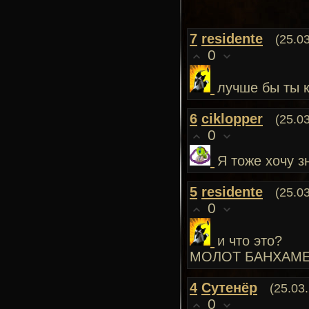
7
residente
(25.0
0
лучше бы ты к
6
ciklopper
(25.0
0
Я тоже хочу з
5
residente
(25.0
0
и что это?
МОЛОТ БАНХАМЕ
4
Сутенёр
(25.03
0