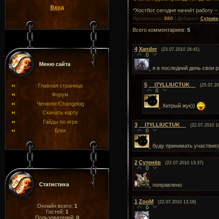
Вход
*Хостбот сегодня начнёт работу ~ 
880
Просмотров
:
|
Добавил
:
Сутенёр
Всего комментариев
:
5
4
Xander
(23.07.2010 16:41)
0
Меню сайта
я в последний день свои р
5
__I7YLLIUCTUK__
Главная страница
(25.07.20
0
Форум
Ченжлог/Changelog
Хитрый жук))
Скачать карту
Гайды по игре
3
__I7YLLIUCTUK__
(22.07.2010 1
Блог
0
буду принимать участвие)
2
Сутенёр
(22.07.2010 13:37)
0
Статистика
поправлено
1
ZooM
(22.07.2010 13:18)
Онлайн всего:
1
0
Гостей:
1
Пользователей:
0