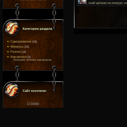
скай щёлкая на конкурс с
Категории раздела
Саморазвитие
[16]
Финансы
[20]
Разное
[14]
Коксартроз
[2]
Описание лечения коксартроза
Сайт посетили:
Сутенёр