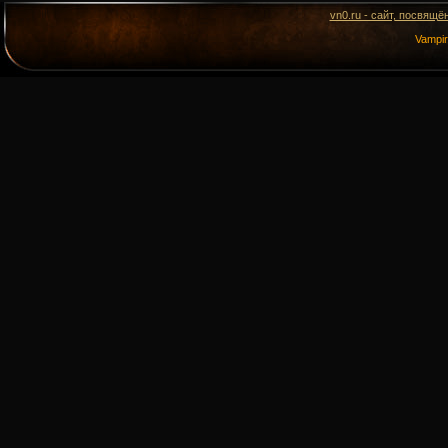
vn0.ru - сайт, посвящё
Vampi