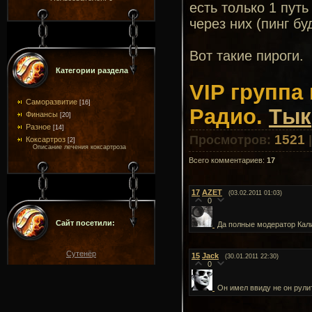
есть только 1 путь
через них (пинг бу
Вот такие пироги.
Категории раздела
VIP группа
Саморазвитие
[16]
Радио.
Тык
Финансы
[20]
Разное
[14]
1521
Просмотров
:
Коксартроз
[2]
Описание лечения коксартроза
Всего комментариев
:
17
17
AZET
(03.02.2011 01:03)
0
Сайт посетили:
Да полные модератор Калип
Сутенёр
15
Jack
(30.01.2011 22:30)
0
Он имел ввиду не он рули