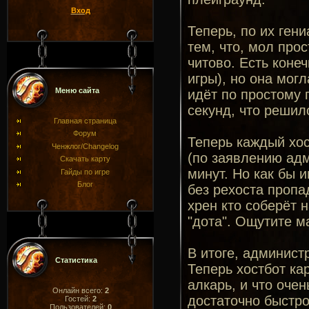
Вход
Теперь, по их ген
тем, что, мол прос
читово. Есть коне
игры), но она мог
Меню сайта
идёт по простому п
секунд, что решил
Главная страница
Форум
Теперь каждый хос
Ченжлог/Changelog
(по заявлению адм
Скачать карту
минут. Но как бы и
Гайды по игре
Блог
без рехоста пропа
хрен кто соберёт 
"дота". Ощутите м
В итоге, админист
Статистика
Теперь хостбот ка
алкарь, и что очен
Онлайн всего:
2
достаточно быстро.
Гостей:
2
Пользователей:
0