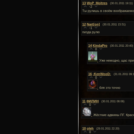
13
WoP_Moltres
(30.01.2011 19:11)
-2
Ты рулишь в своём воображаем
12
Nart[on]
(30.01.2011 15:51)
-1
пизда рулю
14
KindaPro
(30.01.2011 20:40)
0
Уже немодно, щас при
16
-KenWooD-
(31.01.2011 09:
0
бля это точно
11
ФИЛИН
(30.01.2011 06:06)
0
Жёсткие админы ПГ. Красн
10
oleh
(29.01.2011 22:20)
0