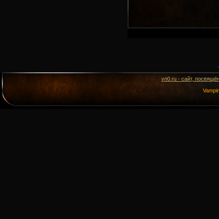
vn0.ru - сайт, посвящё
Vampi