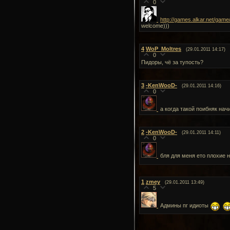
0
http://games.alkar.net/game
welcome)))
4
WoP_Moltres
(29.01.2011 14:17)
0
Пидоры, чё за тупость?
3
-KenWooD-
(29.01.2011 14:16)
0
а когда такой поибняк нач
2
-KenWooD-
(29.01.2011 14:11)
0
бля для меня ето плохие 
1
zmey
(29.01.2011 13:49)
5
Админы пг идиоты