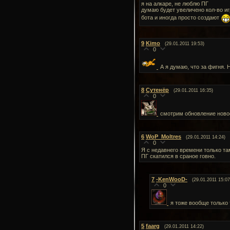
я на алкаре, не люблю ПГ
думаю будет увеличено кол-во игр 
бота и иногда просто создают
9
Kimo
(29.01.2011 19:53)
0
А я думаю, что за фигня. 
8
Сутенёр
(29.01.2011 16:35)
0
смотрим обновление новос
6
WoP_Moltres
(29.01.2011 14:24)
0
Я с недавнего времени только та
ПГ скатился в сраное говно.
7
-KenWooD-
(29.01.2011 15:07
0
я тоже вообще только т
5
faarg
(29.01.2011 14:22)