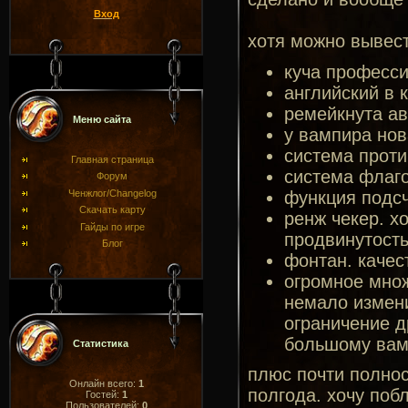
Вход
хотя можно вывест
куча професси
английский в 
ремейкнута ав
Меню сайта
у вампира нов
система проти
Главная страница
система флаг
Форум
функция подсч
Ченжлог/Changelog
Скачать карту
ренж чекер. х
Гайды по игре
продвинутость 
Блог
фонтан. качес
огромное мно
немало измени
ограничение д
большому вамп
Статистика
плюс почти полнос
Онлайн всего:
1
полгода. хочу поб
Гостей:
1
Пользователей:
0