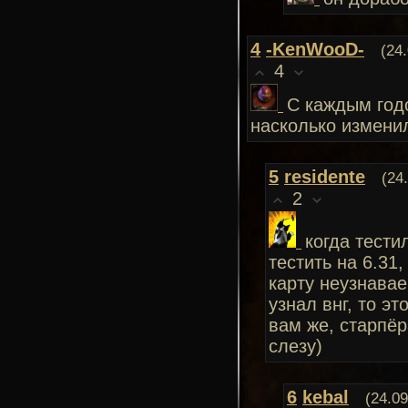
4
-KenWooD-
(24
4
C каждым год
насколько изменил
5
residente
(24
2
когда тести
тестить на 6.31
карту неузнавае
узнал внг, то э
вам же, старпёр
слезу)
6
kebal
(24.09