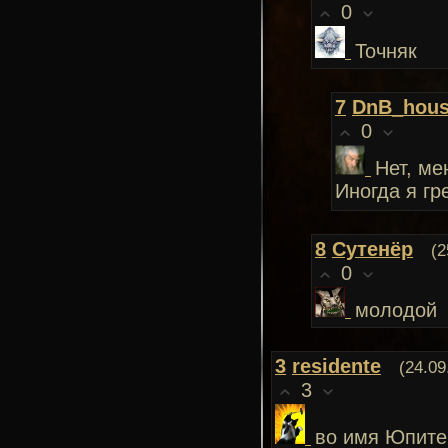
0
Точняк
7
DnB_hou
0
Нет, ме
Иногда я гр
8
Сутенёр
(2
0
молодой
3
residente
(24.09
3
во имя Юпите