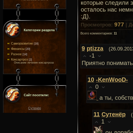
которые следили з
осталось нас немн
:Д).
977
Просмотров
:
|
Д
Категории раздела
Всего комментариев
:
11
Саморазвитие
[16]
9
ptizza
(26.09.201
Финансы
[20]
-1
Разное
[14]
Коксартроз
[2]
Приятно понимать,
Описание лечения коксартроза
10
-KenWooD-
0
Сайт посетили:
а ты, собст
Сутенёр
11
Сутенёр
1
он дорабо