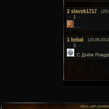
2
slavok1717
(23.
1
...
1
kebal
(23.09.2013
2
C Днём Рожде
vn0.ru - сайт, посвящё