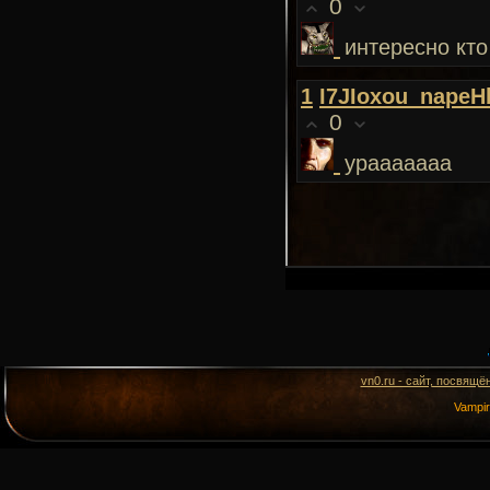
0
интересно кто
1
I7JIoxou_napeH
0
урааааааа
vn0.ru - сайт, посвящё
Vampi