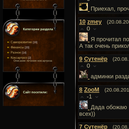
Приехал, проч
10
zmey
(20.08.20
0
Категории раздела
Я прочитал по
Саморазвитие
[16]
А так очень прико
Финансы
[20]
Разное
[14]
9
Сутенёр
Коксартроз
(20.08
[2]
Описание лечения коксартроза
0
админки разда
8
ZooM
(20.08.201
Сайт посетили:
-1
Дада обожаю и
всех))
7
Сутенёр
(20.08