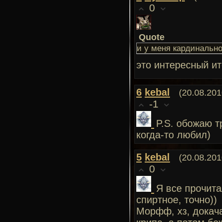
0
Quote
и у меня кардинальн
это интересный ит
6
kebal
(20.08.201
-1
P.S. обожаю т
когда-то любил)
5
kebal
(20.08.201
0
Я все прочита
спиртное, точно))
Морфф, хз, докача