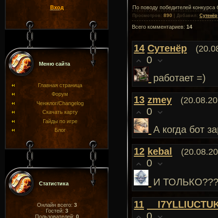
Вход
По поводу победителей конкурса 
890
Просмотров
:
|
Добавил
:
Сутенёр
Всего комментариев
:
14
14
Сутенёр
(20.0
0
Меню сайта
работает =)
Главная страница
Форум
13
zmey
(20.08.20
Ченжлог/Changelog
0
Скачать карту
Гайды по игре
А когда бот з
Блог
12
kebal
(20.08.20
0
И ТОЛЬКО??
Статистика
11
__I7YLLIUCTU
Онлайн всего:
3
Гостей:
3
0
Пользователей:
0