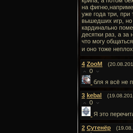
крипа, а потом бе
на фигню,например
уже года три, пр
вышедших игр, но 
кардинально поме
десятки раз, а за
что могу общаться
и оно тоже неплох
4
ZooM
(20.08.201
0
бля я всё не 
3
kebal
(19.08.201
0
Я это перечит
2
Сутенёр
(19.08