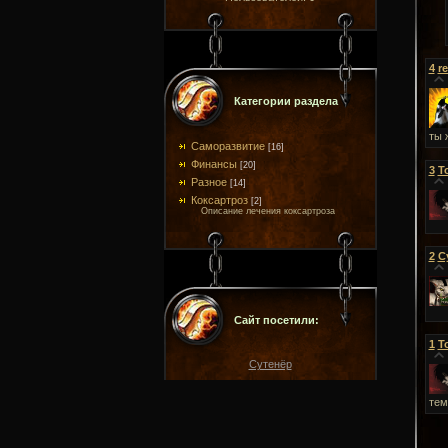
4
r
Категории раздела
ты 
Саморазвитие
[16]
Финансы
[20]
3
T
Разное
[14]
Коксартроз
[2]
Описание лечения коксартроза
2
С
Сайт посетили:
1
T
Сутенёр
тем