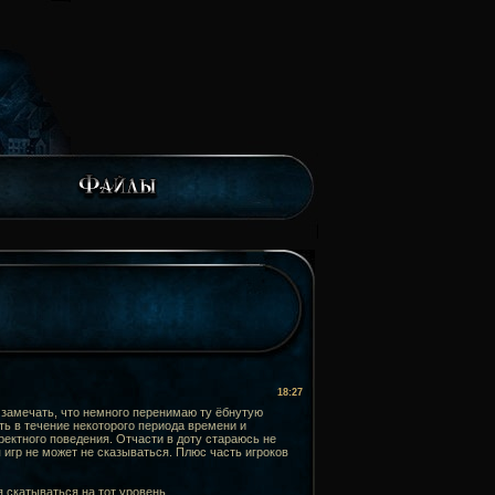
18:27
л замечать, что немного перенимаю ту ёбнутую
ть в течение некоторого периода времени и
ректного поведения. Отчасти в доту стараюсь не
 игр не может не сказываться. Плюс часть игроков
я скатываться на тот уровень.