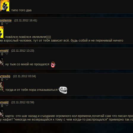
типо того даа
esidente
(22.11.2012 16:41)
0
повёлся повёлся ляляляля))))
же взрослый человек. тут от тебя зависит всё. будь собой и не перенимай ничего
orvald
(22.11.2012 13:23)
0
ну тыж со мной не прощался
утенёр
(22.11.2012 03:04)
0
тогда и от тебя пора отказываться
orvald
(22.11.2012 02:59)
0
карта -это шаг назад и съедание огромного кол времени,почитай сам что писал про
у нафиг! "никогда не возвращайся к тому с чем когда-то распрощался" примерно так г