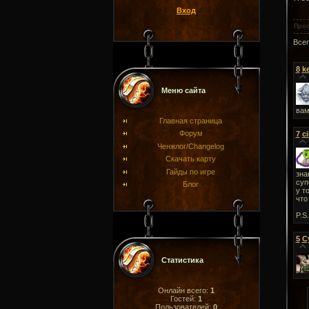
Вход
Про
Все
8
k
Меню сайта
вам
Главная страница
Форум
7
c
Ченжлог/Changelog
Скачать карту
Гайды по игре
зна
суп
Блог
у т
что
P.S
5
С
Статистика
Онлайн всего:
1
Гостей:
1
Пользователей:
0