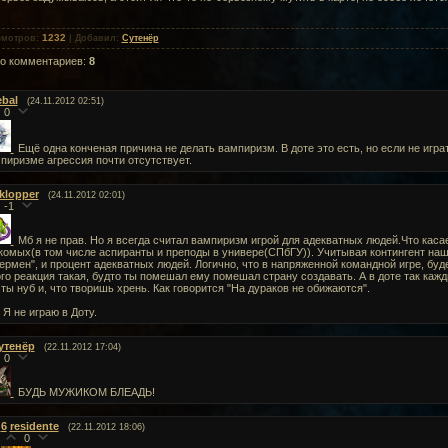
1232
смотров
:
|
Добавил
:
Сутенёр
го комментариев
:
8
ebal
(24.11.2012 02:51)
0
Ещё одна конченая причина не делать вампиризм. В доте это есть, но если не играть
пиризме агрессия почти отсутствует.
iklopper
(24.11.2012 02:01)
-1
Мб я не прав. Но я всегда считал вампиризм игрой для адекватных людей.Что касае
комых(в том числе аспиранты и преподы в универе(СПбГУ)). Учитывая контингент наше
ермен", и процент адекватных людей. Логично, что в напряженной командной игре, буде
ого реакция такая, будто ты помешал ему помешал страну создавать. А в доте так каж
 ты нуб и, что творишь хрень. Как говорится "На дураков не обижаются".
. Я не играю в Доту.
утенёр
(22.11.2012 17:04)
0
БУДЬ МУЖИКОМ БЛЕАДЬ!
6
residente
(22.11.2012 18:06)
0