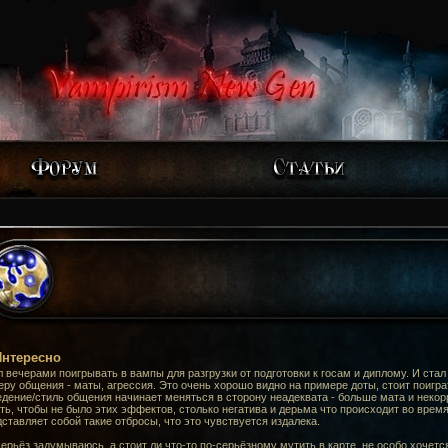
Интересно
 вечерами поигрывать в вампы для разгрузки от подготовки к госам и диплому. И ста
ру общения - маты, агрессия. Это очень хорошо видно на примере доты, стоит поигра
дение/стиль общения начинает меняться в сторону неадеквата - больше мата и некор
ть, чтобы не было этих эффектов, столько негатива и дерьма что происходит во время
ставляет собой такие отбросы, что это чувствуется издалека.
ерьёз задумываюсь, а стоит ли что-то по-серьёзному мутить в карте, не особо хочетс