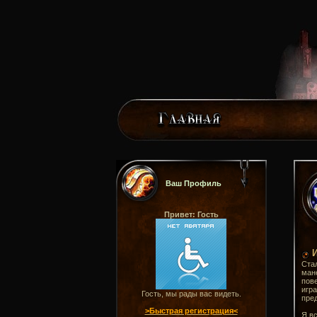
Ваш Профиль
Привет: Гость
Стал
мане
пове
игра
Гость, мы рады вас видеть.
пред
>Быстрая регистрация<
Я вс