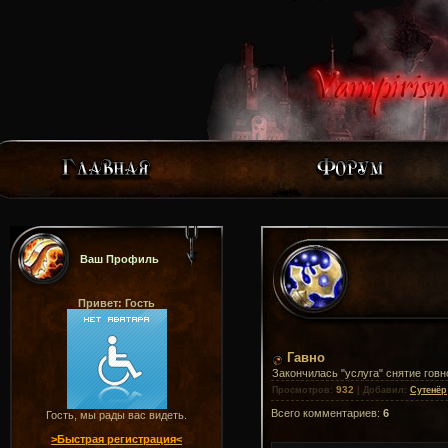
Ваш Профиль
Привет: Гость
Гавно
Закончилась "услуга" снятие говн
932
Просмотров
:
|
Добавил
:
Сутенёр
Всего комментариев
:
6
Гость, мы рады вас видеть.
>Быстрая регистрация<