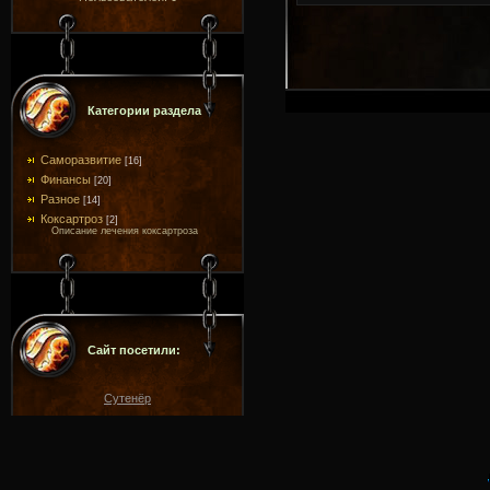
Категории раздела
Саморазвитие
[16]
Финансы
[20]
Разное
[14]
Коксартроз
[2]
Описание лечения коксартроза
Сайт посетили:
Сутенёр