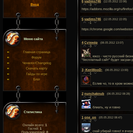
6
vadims746
(12.05.2012 22:06)
Вход
-3
https://addons.mozilla.org/ru/firefo
5
vadims746
(12.05.2012 22:05)
-1
https://chrome.google.com/webstor
Меню сайта
4
Сутенёр
(06.05.2012 13:07)
-3
Главная страница
юкоз - чисто русский бизн
Форум
"бесплатный сайт" будет засран р
Ченжлог/Changelog
Скачать карту
3
-KenWooD-
(06.05.2012 13:00)
-1
Гайды по игре
Блог
Еслив чо, то в хром можно
2
nunchaknub
(06.05.2012 08:28)
-2
блиать, ну и говно
Статистика
1
one_on
(05.05.2012 08:47)
-2
Онлайн всего:
1
Гостей:
1
скай убирай говно! я вчер
Пользователей:
0