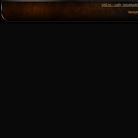
vn0.ru - сайт, посвящё
Vampi