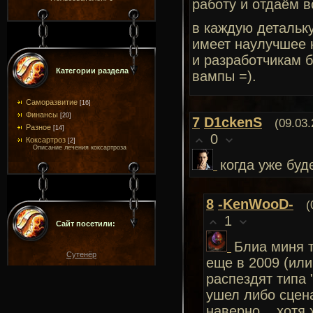
работу и отдаём вс
в каждую детальку
имеет наулучшее к
и разработчикам б
Категории раздела
вампы =).
Саморазвитие
[16]
Финансы
[20]
7
D1ckenS
(09.03.
Разное
[14]
0
Коксартроз
[2]
Описание лечения коксартроза
когда уже буд
8
-KenWooD-
(
1
Сайт посетили:
Блиа миня т
Сутенёр
еще в 2009 (или
распездят типа
ушел либо сценар
наверно... хотя х