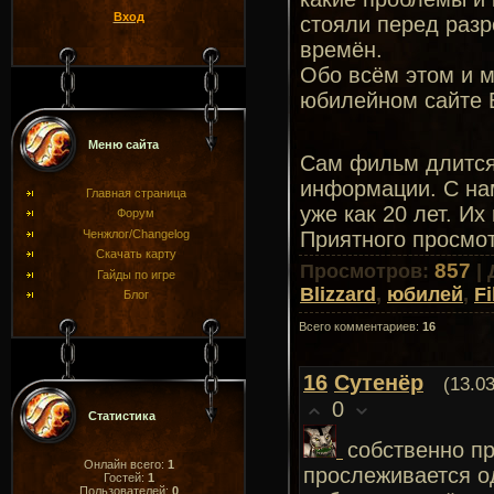
Вход
стояли перед разр
времён.
Обо всём этом и 
юбилейном сайте B
Меню сайта
Сам фильм длится 
информации. С нам
Главная страница
уже как 20 лет. И
Форум
Приятного просмо
Ченжлог/Changelog
Скачать карту
857
Просмотров
:
|
Гайды по игре
Blizzard
,
юбилей
,
F
Блог
Всего комментариев
:
16
16
Сутенёр
(13.0
0
Статистика
собственно пр
Онлайн всего:
1
прослеживается о
Гостей:
1
Пользователей:
0