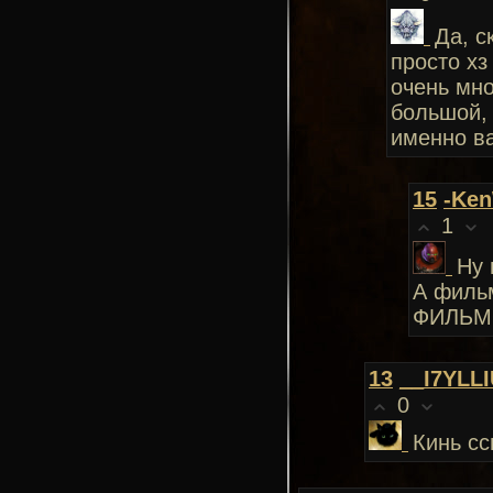
Да, с
просто хз
очень мно
большой, 
именно в
15
-Ke
1
Ну 
А фильм
ФИЛЬМ
13
__I7YLL
0
Кинь с