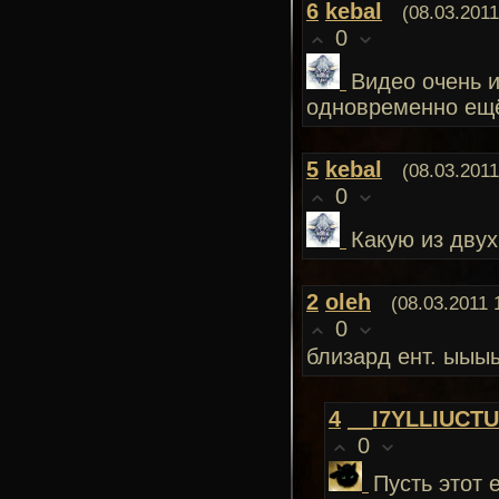
6
kebal
(08.03.2011
0
Видео очень и
одновременно ещё
5
kebal
(08.03.2011
0
Какую из двух
2
oleh
(08.03.2011 
0
близард ент. ы
4
__I7YLLIUCT
0
Пусть этот 