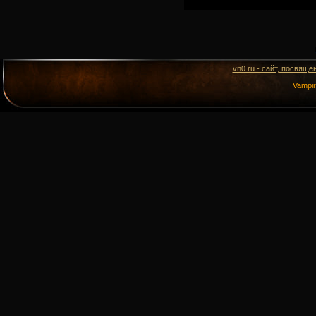
vn0.ru - сайт, посвящё
Vampi