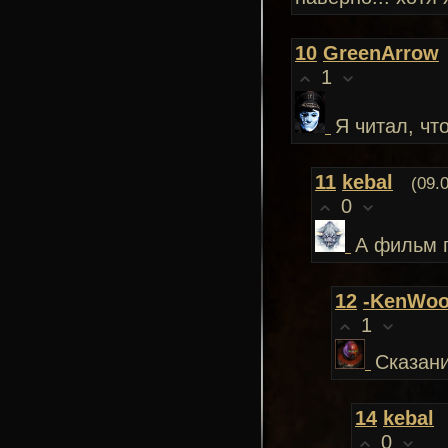
10
GreenArrow
1
Я читал, чт
11
kebal
(09.
0
А фильм 
12
-KenWoo
1
Сказан
14
kebal
0