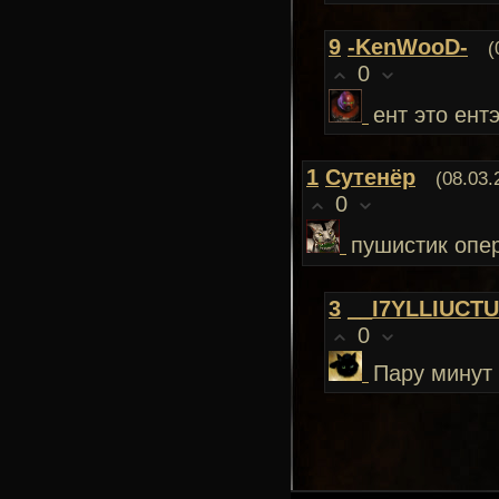
9
-KenWooD-
(
0
ент это ент
1
Сутенёр
(08.03.
0
пушистик опе
3
__I7YLLIUCT
0
Пару минут 