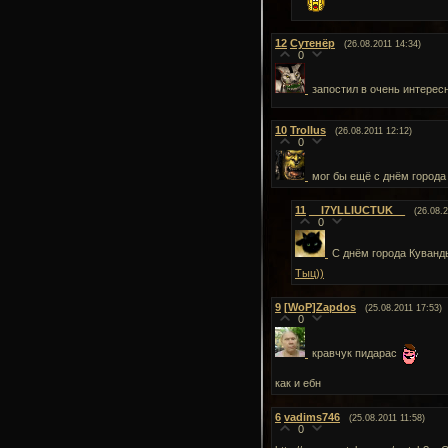
12
Сутенёр
(26.08.2011 14:34)
0
запостил в очень интере
10
Trollus
(26.08.2011 12:12)
0
мог бы ещё с днём города
11
__I7YLLIUCTUK__
(26.08.
0
C днём города Куванд
Тыц))
9
[WoP]Zapdos
(25.08.2011 17:53)
0
кравчук пидарас
как и ебн
6
vadims746
(25.08.2011 11:58)
0