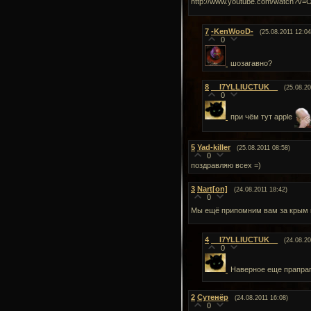
http://www.youtube.com/watch?v
7
-KenWooD-
(25.08.2011 12:04
0
шозагавно?
8
__I7YLLIUCTUK__
(25.08.20
0
при чём тут apple
5
Yad-killer
(25.08.2011 08:58)
0
поздравляю всех =)
3
Nart[on]
(24.08.2011 18:42)
0
Мы ещё припомним вам за крым 
4
__I7YLLIUCTUK__
(24.08.20
0
Наверное еще прапра
2
Сутенёр
(24.08.2011 16:08)
0