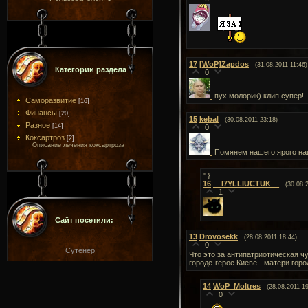
17
[WoP]Zapdos
(31.08.2011 11:46)
Категории раздела
0
пух молорик) клип супер!
Саморазвитие
[16]
Финансы
[20]
15
kebal
(30.08.2011 23:18)
Разное
[14]
0
Коксартроз
[2]
Описание лечения коксартроза
Помянем нашего ярого наци
" }
16
__I7YLLIUCTUK__
(30.08.
1
Сайт посетили:
13
Drovosekk
(28.08.2011 18:44)
0
Сутенёр
Что это за антипатриотическая ч
городе-герое Киеве - матери гор
14
WoP_Moltres
(28.08.2011 19
0