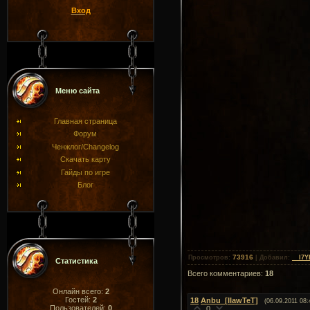
Вход
Меню сайта
Главная страница
Форум
Ченжлог/Changelog
Скачать карту
Гайды по игре
Блог
73916
Просмотров
:
|
Добавил
:
__I7
Статистика
Всего комментариев
:
18
Онлайн всего:
2
Гостей:
2
18
Anbu_[IIawTeT]
(06.09.2011 08:
Пользователей:
0
0