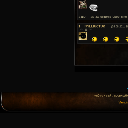
а шо тi там запостил второе, мне
1
__I7YLLIUCTUK__
(24.08.2011 1
0
vn0.ru - сайт, посвящё
Vampi