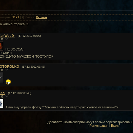
1171
смотров
:
|
Добавил
:
Сутенёр
го комментариев
:
3
KenWooD-
(17.12.2012 07:00)
0
НЕ ЗОССАЛ
ЛОЖИЛ
КОНЕЦ-ТО МУЖСКОЙ ПОСТУПОК
OTOROLKO
(17.12.2012 03:46)
0
ebal
(17.12.2012 03:43)
0
А почему убрали фразу "Обычно в убогих квартирах хуевое освещение"?
Добавлять комментарии могут только зарегистрирован
[
Регистрация
|
Вход
]