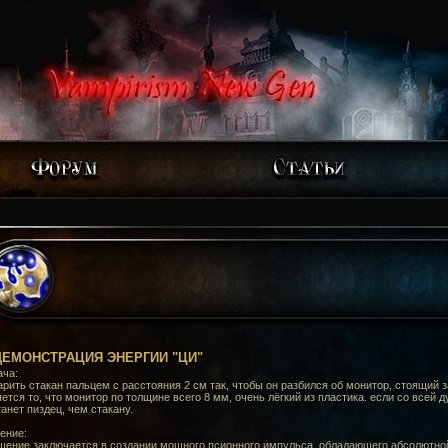
ДЕМОНСТРАЦИЯ ЭНЕРГИИ "ЦИ"
ача:
арить стакан пальцем с расстояния 2 см так, чтобы он разбился об монитор, стоящий 
ется то, что монитор по толщине всего 8 мм, очень лёгкий из пластика. если со всей д
анет пиздец, чем стакану.
ение:
ешение заключается в создании мощного псионного импульса, обладающего абсолютн