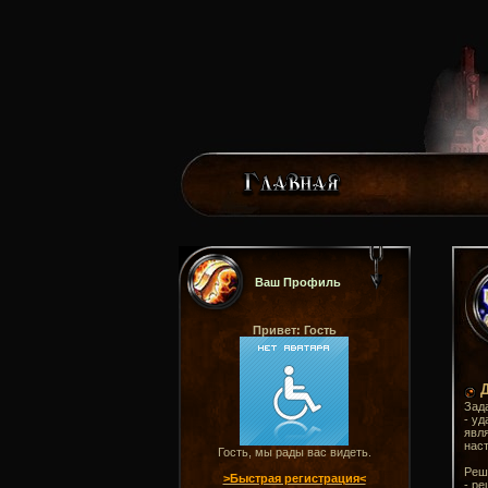
Ваш Профиль
Привет: Гость
Зад
- уд
явля
наст
Гость, мы рады вас видеть.
Реш
>Быстрая регистрация<
- р