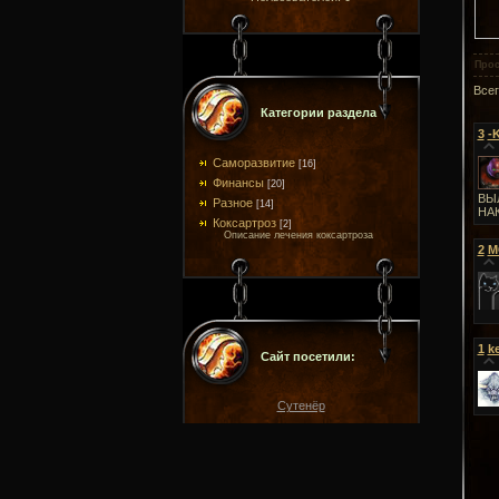
Про
Все
Категории раздела
3
-
Саморазвитие
[16]
Финансы
[20]
ВЫ
Разное
[14]
НА
Коксартроз
[2]
Описание лечения коксартроза
2
M
1
k
Сайт посетили:
Сутенёр