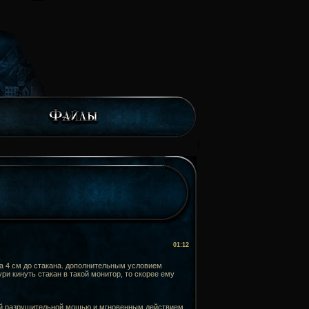
01:12
за 4 см до стакана. дополнительным условием
ури кинуть стакан в такой монитор, то скорее ему
ой разрушительной мощью и мгновенным действием