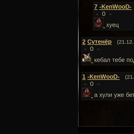
7
-KenWooD-
0
хуец
2
Сутенёр
(21.12
0
кебал тебе по
1
-KenWooD-
(21
0
а хули уже бе