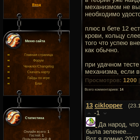
Вход
механизмом не выл
необходимо удосто
плюс в бете 12 ес
крови, кольцу сле
Меню сайта
того что успею вн
как обычно.
Главная страница
Форум
при удачном тесте
Ченжлог/Changelog
механизма, если в
Скачать карту
Гайды по игре
1200
Просмотров
:
Блог
Всего комментариев
:
14
13
ciklopper
(23.
-1
Статистика
Да народ, что
была зеленее...
Онлайн всего:
1
Гостей:
1
Вот я помню 2007
Пользователей:
0