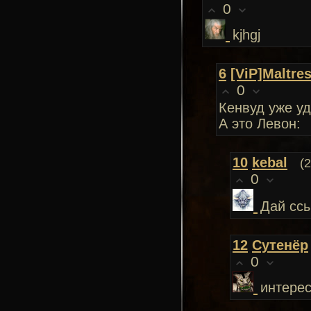
0
kjhgj
6
[ViP]Maltre
0
Кенвуд уже у
А это Левон:
10
kebal
(
0
Дай ссы
12
Сутенёр
0
интерес