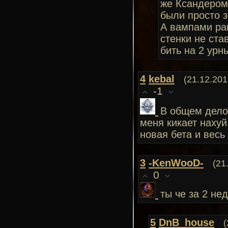
же Ксандером
были просто з
А вампами ра
стенки не ста
бить на 2 урн
4
kebal
(21.12.201
-1
В общем дело 
меня кикает нахуй
новая бета и весь
3
-KenWooD-
(21
0
ты че за 2 не
5
DnB_house
(