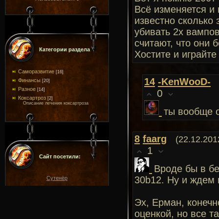
Всё изменяется и 
известно сколько 
убивать 2х вампо
считают, что они б
Категории раздела
Хостите и играйте 
Саморазвитие
[16]
14
-KenWooD-
Финансы
[20]
Разное
[14]
0
Коксартроз
[2]
Описание лечения коксартроза
ты вообще 
8
faarg
(22.12.201
1
Сайт посетили:
Вроде бы в бе
30b12. Ну и ждем
Сутенёр
Эх, Ерман, конечн
оценкой, но все т