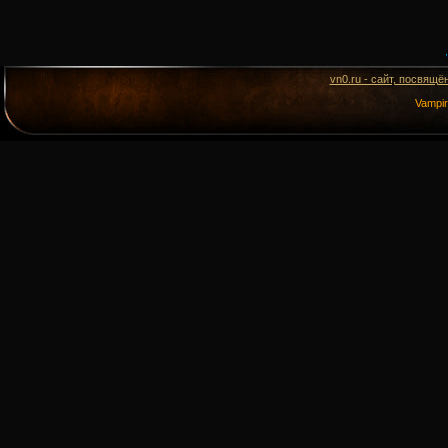
vn0.ru - сайт, посвящё
Vampi