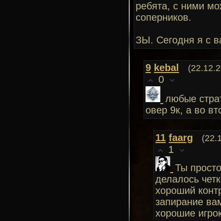
ребята, с ними м
соперников.
ЗЫ. Сегодня я с в
9
kebal
(22.12.
0
любые страт
овер 9к, а во в
11
faarg
(22.
1
Ты просто
делалось четк
хороший контр
запирание вам
хорошие игрок