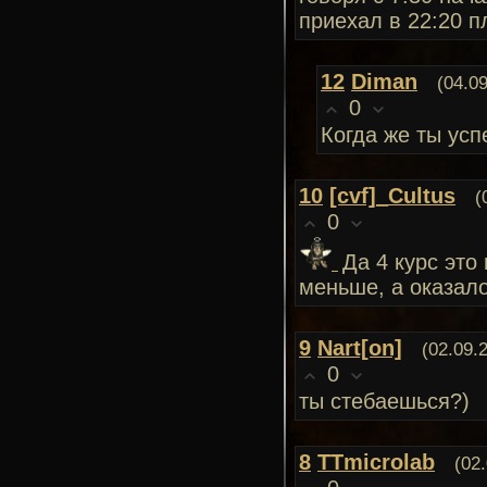
приехал в 22:20 п
12
Diman
(04.0
0
Когда же ты усп
10
[cvf]_Cultus
(
0
Да 4 курс это
меньше, а оказалос
9
Nart[on]
(02.09.
0
ты стебаешься?)
8
TTmicrolab
(02