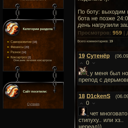
По боту: выходим 
бота не позже 24:0
день нагрузили за
Категории раздела
959
Просмотров
:
|
Всего комментариев
:
19
Саморазвитие
[16]
Финансы
[20]
Разное
[14]
19
Сутенёр
(06.0
Коксартроз
[2]
Описание лечения коксартроза
0
у меня был но
препод с дерьмов
Сайт посетили:
18
D1ckenS
(06.0
0
Сутенёр
чет многовато
стипуху.. или хз..
нереал))