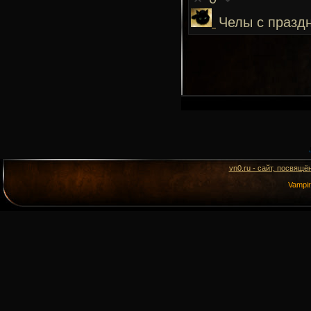
Челы с праздн
vn0.ru - сайт, посвящё
Vampi