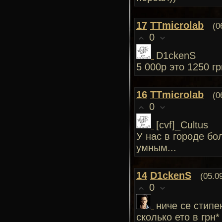
17
TTmicrolab
(0
0
D1ckenS
5 000р это 1250 гр
16
TTmicrolab
(0
0
[cvf]_Cultus
У нас в городе бо
умным...
14
D1ckenS
(05.0
0
ниче се стипен
сколько ето в грн*