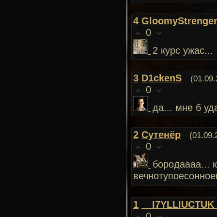
4
GloomyStrenge
0
2 курс ужас...
3
D1ckenS
(01.09.
0
да... мне б уд
2
Сутенёр
(01.09.
0
бородаааа... 
вечнотупоесонное
1
__I7YLLIUCTUK
0