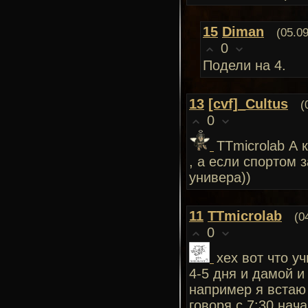
15
Diman
(05.0
0
Подели на 4.
13
[cvf]_Cultus
(
0
TTmicrolab А 
, а если спортом 
универа))
11
TTmicrolab
(0
0
хех вот что у
4-5 дня и дамой и 
например я встаю в
говоря с 7:30 нач