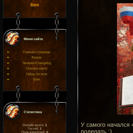
Вход
Меню сайта
Главная страница
Форум
Ченжлог/Changelog
Скачать карту
Гайды по игре
Блог
Статистика
У самого начался 
Онлайн всего:
1
Гостей:
1
поделать :).
Пользователей:
0